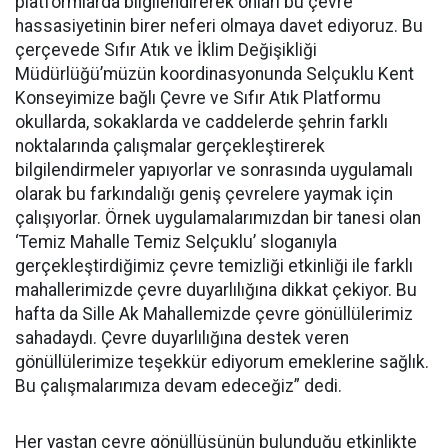
platformlarda bilgilendirerek onları bu çevre
hassasiyetinin birer neferi olmaya davet ediyoruz. Bu
çerçevede Sıfır Atık ve İklim Değişikliği
Müdürlüğü’müzün koordinasyonunda Selçuklu Kent
Konseyimize bağlı Çevre ve Sıfır Atık Platformu
okullarda, sokaklarda ve caddelerde şehrin farklı
noktalarında çalışmalar gerçekleştirerek
bilgilendirmeler yapıyorlar ve sonrasında uygulamalı
olarak bu farkındalığı geniş çevrelere yaymak için
çalışıyorlar. Örnek uygulamalarımızdan bir tanesi olan
‘Temiz Mahalle Temiz Selçuklu’ sloganıyla
gerçekleştirdiğimiz çevre temizliği etkinliği ile farklı
mahallerimizde çevre duyarlılığına dikkat çekiyor. Bu
hafta da Sille Ak Mahallemizde çevre gönüllülerimiz
sahadaydı. Çevre duyarlılığına destek veren
gönüllülerimize teşekkür ediyorum emeklerine sağlık.
Bu çalışmalarımıza devam edeceğiz” dedi.
Her yaştan çevre gönüllüsünün bulunduğu etkinlikte