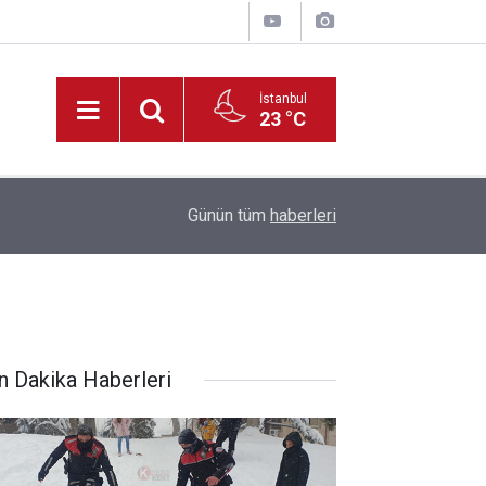
İstanbul
23 °C
20:25
Günün tüm
haberleri
Konya Tabip Odası, Başkan Pekyatırmacı
n Dakika Haberleri