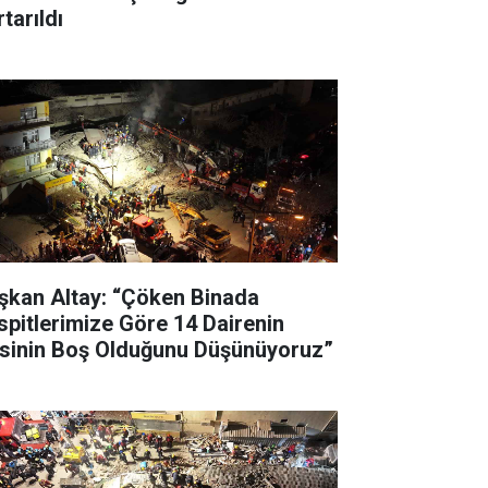
tarıldı
şkan Altay: “Çöken Binada
spitlerimize Göre 14 Dairenin
’sinin Boş Olduğunu Düşünüyoruz”