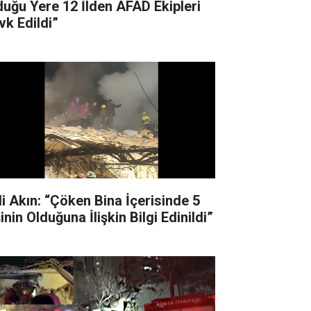
duğu Yere 12 İlden AFAD Ekipleri
vk Edildi”
li Akın: “Çöken Bina İçerisinde 5
inin Olduğuna İlişkin Bilgi Edinildi”