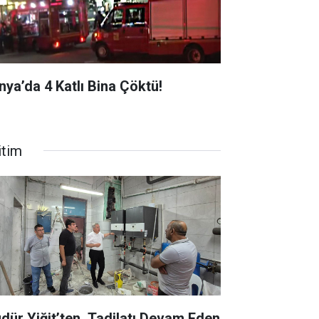
nya’da 4 Katlı Bina Çöktü!
itim
dür Yiğit’ten, Tadilatı Devam Eden