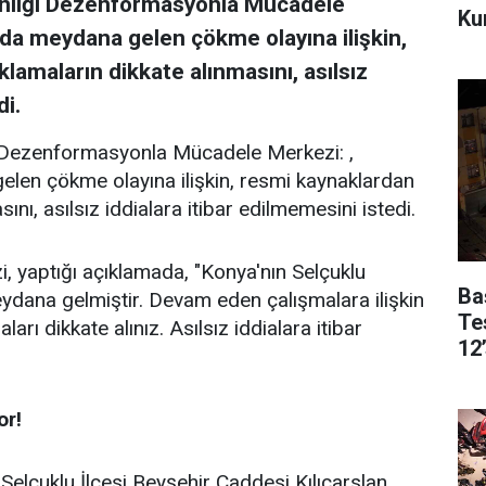
anlığı Dezenformasyonla Mücadele
Kur
ada meydana gelen çökme olayına ilişkin,
lamaların dikkate alınmasını, asılsız
di.
ı Dezenformasyonla Mücadele Merkezi: ,
elen çökme olayına ilişkin, resmi kaynaklardan
ını, asılsız iddialara itibar edilmemesini istedi.
yaptığı açıklamada, "Konya'nın Selçuklu
Ba
eydana gelmiştir. Devam eden çalışmalara ilişkin
Te
rı dikkate alınız. Asılsız iddialara itibar
12
or!
elçuklu İlçesi Beyşehir Caddesi Kılıçarslan