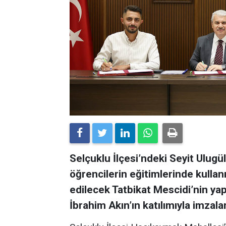
Selçuklu İlçesi’ndeki Seyit Ulug
öğrencilerin eğitimlerinde kulla
edilecek Tatbikat Mescidi’nin yap
İbrahim Akın’ın katılımıyla imzala