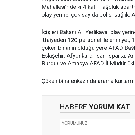
Mahallesi’nde ki 4 katlı Taşoluk apa
olay yerine, çok sayıda polis, sağlık, A
İçişleri Bakanı Ali Yerlikaya, olay ye
itfaiyeden 120 personel ile emniyet, 11
çöken binanın olduğu yere AFAD Başka
Eskişehir, Afyonkarahisar, Isparta, A
Burdur ve Amasya AFAD İl Müdürlükleri
Çöken bina enkazında arama kurtarma
HABERE
YORUM KAT