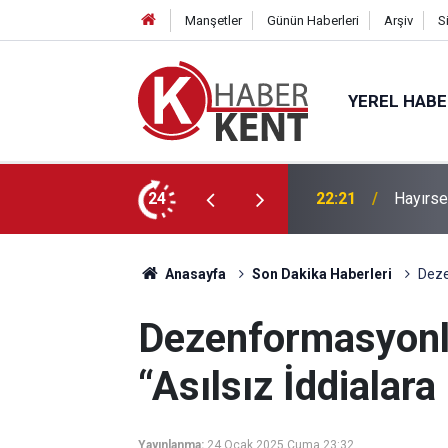
Manşetler
Günün Haberleri
Arşiv
S
YEREL HAB
Mescidi İnşa Edilecek
24
22:09
Müdür Y
Anasayfa
Son Dakika Haberleri
Deze
Dezenformasyonl
“Asılsız İddialara
Yayınlanma:
24 Ocak 2025 Cuma 23:32