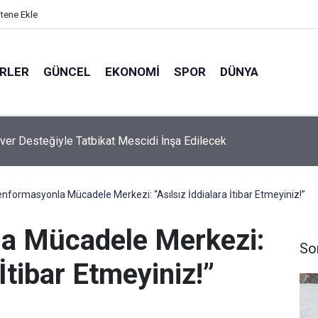
itene Ekle
ERLER
GÜNCEL
EKONOMI
SPOR
DÜNYA
iğit’ten, Tadilatı Devam Eden Okullara İnceleme
nformasyonla Mücadele Merkezi: “Asılsız İddialara İtibar Etmeyiniz!”
a Mücadele Merkezi:
So
 İtibar Etmeyiniz!”