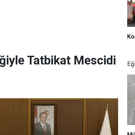
Ko
ğiyle Tatbikat Mescidi
Eğ
Mü