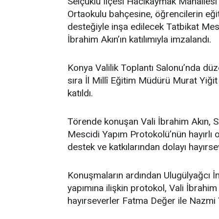
Selçuklu İlçesi Hacıkaymak Mahallesi
Ortaokulu bahçesine, öğrencilerin eği
desteğiyle inşa edilecek Tatbikat Mesc
İbrahim Akın’ın katılımıyla imzalandı.
Konya Valilik Toplantı Salonu’nda düz
sıra İl Millî Eğitim Müdürü Murat Yiğ
katıldı.
Törende konuşan Vali İbrahim Akın, S
Mescidi Yapım Protokolü’nün hayırlı o
destek ve katkılarından dolayı hayırsev
Konuşmaların ardından Ulugülyağcı İ
yapımına ilişkin protokol, Vali İbrahim
hayırseverler Fatma Değer ile Nazmi 