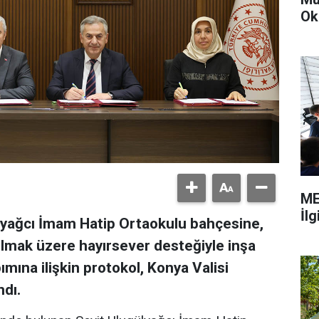
Ok
ME
İl
ülyağcı İmam Hatip Ortaokulu bahçesine,
nılmak üzere hayırsever desteğiyle inşa
ımına ilişkin protokol, Konya Valisi
ndı.