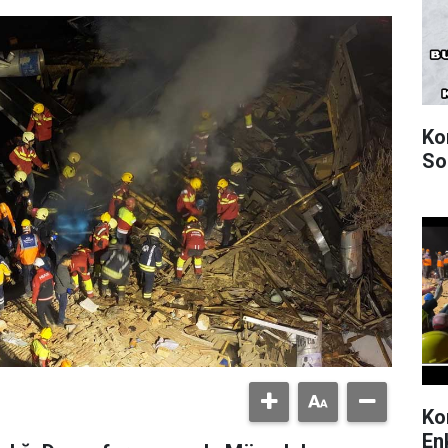
Ko
So
Ko
En