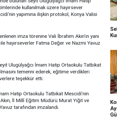
’nde bulunan Seyit Ulugülyağcı İmam Hatip
timlerinde kullanılmak üzere hayırsever
idi’nin yapımına ilişkin protokol, Konya Valisi
Se
Ku
enlenen imza törenine Vali İbrahim Akın’ın yanı
it ile hayırseverler Fatma Değer ve Nazmi Yavuz
eyit Ulugülyağcı İmam Hatip Ortaokulu Tatbikat
lmasını temenni ederek, eğitime verdikleri
erlere teşekkür etti.
mam Hatip Ortaokulu Tatbikat Mescidi’nin
 Akın, İl Millî Eğitim Müdürü Murat Yiğit ve
Ko
Yavuz tarafından imzalandı.
Ay
Gü