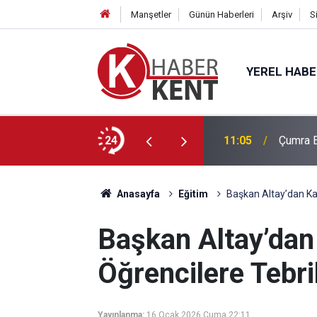
Manşetler
Günün Haberleri
Arşiv
S
YEREL HAB
nelik İHA-1 Eğitimi Tamamlandı
24
11:05
Çumra E
Anasayfa
Eğitim
Başkan Altay’dan Ka
Başkan Altay’dan
Öğrencilere Tebri
Yayınlanma:
16 Ocak 2026 Cuma 22:11