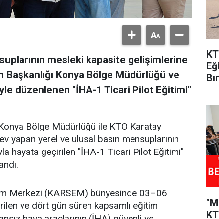
KT
uplarının mesleki kapasite gelişimlerine
Eğ
im Başkanlığı Konya Bölge Müdürlüğü ve
Bı
yle düzenlenen "İHA-1 Ticari Pilot Eğitimi"
ı Konya Bölge Müdürlüğü ile KTO Karatay
rev yapan yerel ve ulusal basın mensuplarının
la hayata geçirilen "İHA-1 Ticari Pilot Eğitimi"
andı.
ğitim Merkezi (KARSEM) bünyesinde 03–06
"M
irilen ve dört gün süren kapsamlı eğitim
KT
nsız hava araçlarının (İHA) güvenli ve