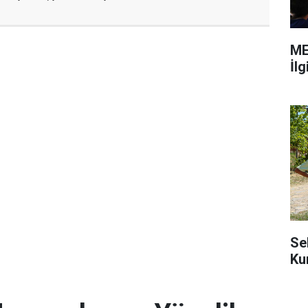
ME
İl
Se
Ku