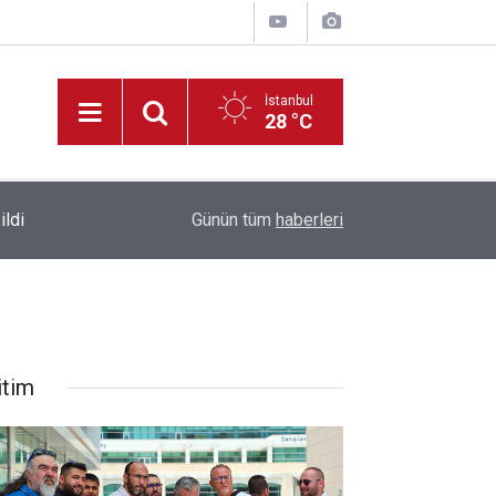
İstanbul
28 °C
Park Halindeki Aracın Camını Kırarak Para ve Altı
ildi
10:38
Günün tüm
haberleri
Yakalandı
itim