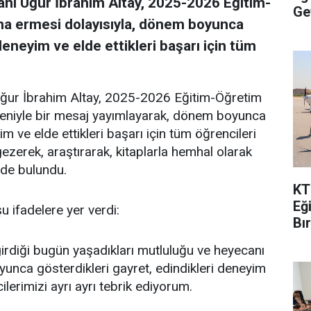
nı Uğur İbrahim Altay, 2025-2026 Eğitim-
Ge
ona ermesi dolayısıyla, dönem boyunca
deneyim ve elde ettikleri başarı için tüm
ğur İbrahim Altay, 2025-2026 Eğitim-Öğretim
edeniyle bir mesaj yayımlayarak, dönem boyunca
im ve elde ettikleri başarı için tüm öğrencileri
gezerek, araştırarak, kitaplarla hemhal olarak
inde bulundu.
KT
Eğ
u ifadelere yer verdi:
Bı
ne girdiği bugün yaşadıkları mutluluğu ve heyecanı
unca gösterdikleri gayret, edindikleri deneyim
ilerimizi ayrı ayrı tebrik ediyorum.