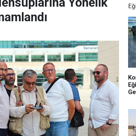
ensuplarına Yönelik
Eğ
amamlandı
Ko
Eğ
Ge