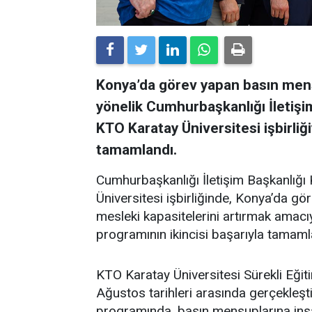
Konya’da görev yapan basın mens
yönelik Cumhurbaşkanlığı İletiş
KTO Karatay Üniversitesi işbirliği
tamamlandı.
Cumhurbaşkanlığı İletişim Başkanlığ
Üniversitesi işbirliğinde, Konya’da gö
mesleki kapasitelerini artırmak amacıy
programının ikincisi başarıyla tamaml
KTO Karatay Üniversitesi Sürekli E
Ağustos tarihleri arasında gerçekleşt
programında, basın mensuplarına insa