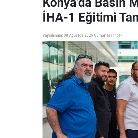
Konya’da Basın M
İHA-1 Eğitimi T
Yayınlanma:
08 Ağustos 2026 Cumartesi 11:44