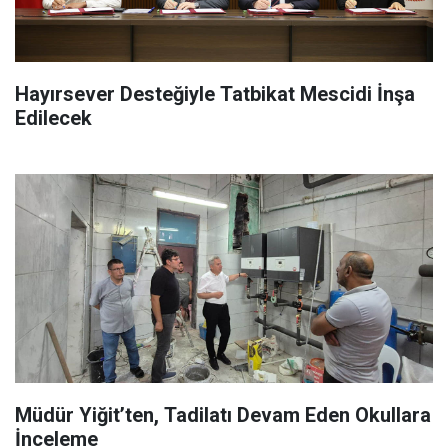
Hayırsever Desteğiyle Tatbikat Mescidi İnşa
Edilecek
Müdür Yiğit’ten, Tadilatı Devam Eden Okullara
İnceleme