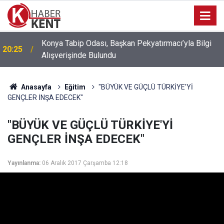
Konya’da Fuhuş Operasyonu: 6 Mağdur Kadın
18:14
Kurtarıldı, 3 Kişi Gözaltına Alındı
Anasayfa
Eğitim
"BÜYÜK VE GÜÇLÜ TÜRKİYE'Yİ
GENÇLER İNŞA EDECEK"
"BÜYÜK VE GÜÇLÜ TÜRKİYE'Yİ
GENÇLER İNŞA EDECEK"
Yayınlanma:
06 Aralık 2017 Çarşamba 12:18