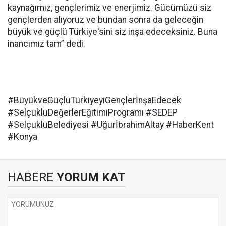
kaynağımız, gençlerimiz ve enerjimiz. Gücümüzü siz
gençlerden alıyoruz ve bundan sonra da geleceğin
büyük ve güçlü Türkiye'sini siz inşa edeceksiniz. Buna
inancımız tam” dedi.
#BüyükveGüçlüTürkiyeyiGençlerİnşaEdecek
#SelçukluDeğerlerEğitimiProgramı #SEDEP
#SelçukluBelediyesi #UğurİbrahimAltay #HaberKent
#Konya
HABERE
YORUM KAT