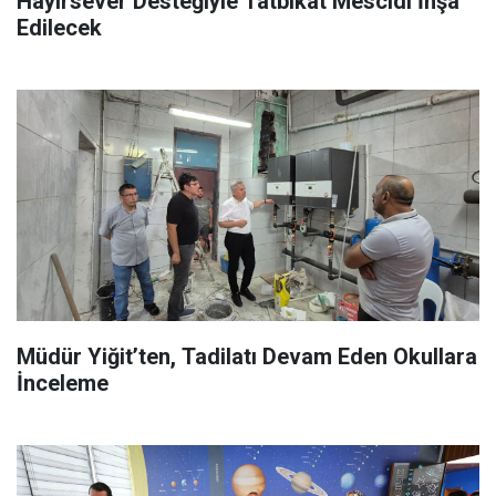
Hayırsever Desteğiyle Tatbikat Mescidi İnşa
Edilecek
Müdür Yiğit’ten, Tadilatı Devam Eden Okullara
İnceleme