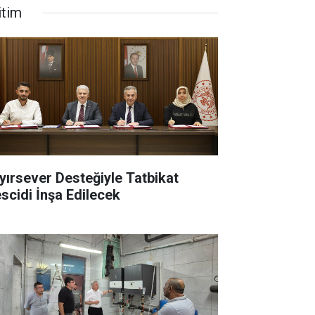
itim
yırsever Desteğiyle Tatbikat
scidi İnşa Edilecek