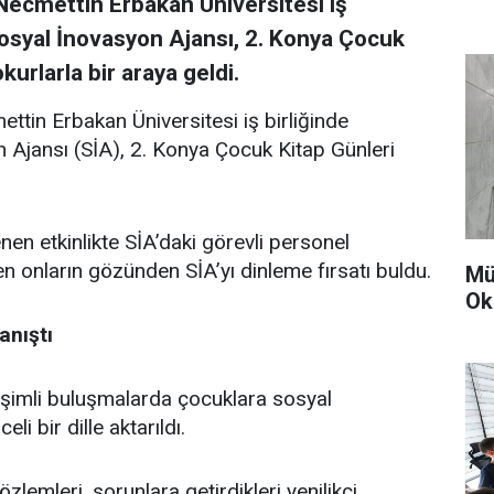
Necmettin Erbakan Üniversitesi iş
 Sosyal İnovasyon Ajansı, 2. Konya Çocuk
urlarla bir araya geldi.
tin Erbakan Üniversitesi iş birliğinde
n Ajansı (SİA), 2. Konya Çocuk Kitap Günleri
n etkinlikte SİA’daki görevli personel
n onların gözünden SİA’yı dinleme fırsatı buldu.
Mü
Ok
anıştı
ileşimli buluşmalarda çocuklara sosyal
i bir dille aktarıldı.
zlemleri, sorunlara getirdikleri yenilikçi