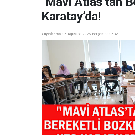
"Mavi Atlas’tan B
Karatay’da!
Yayınlanma:
06 Ağustos 2026 Perşembe 06:45