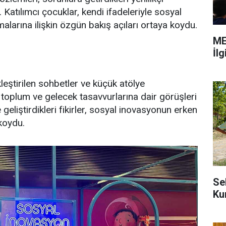
 Katılımcı çocuklar, kendi ifadeleriyle sosyal
alarına ilişkin özgün bakış açıları ortaya koydu.
ME
İl
eştirilen sohbetler ve küçük atölye
r, toplum ve gelecek tasavvurlarına dair görüşleri
geliştirdikleri fikirler, sosyal inovasyonun erken
 koydu.
Se
Ku