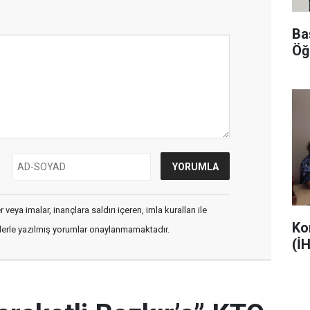
Ba
Öğ
veya imalar, inançlara saldırı içeren, imla kuralları ile
Ko
flerle yazılmış yorumlar onaylanmamaktadır.
(İ