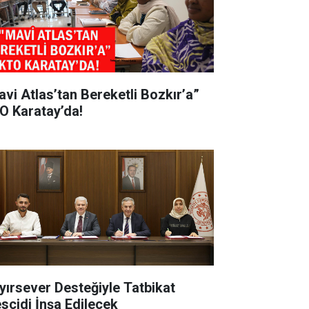
avi Atlas’tan Bereketli Bozkır’a”
O Karatay’da!
yırsever Desteğiyle Tatbikat
scidi İnşa Edilecek