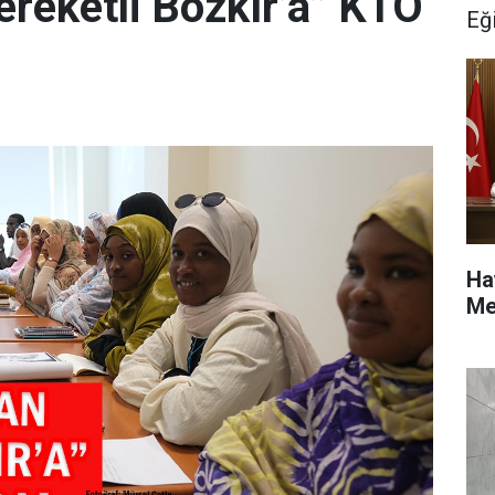
ereketli Bozkır’a” KTO
Eğ
Ha
Me