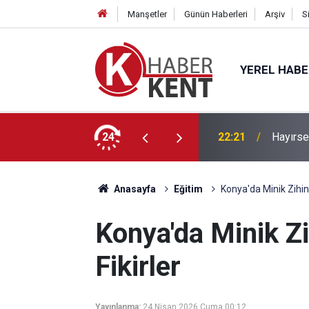
Manşetler
Günün Haberleri
Arşiv
S
YEREL HAB
’a” KTO Karatay’da!
24
22:21
Hayırse
Anasayfa
Eğitim
Konya'da Minik Zihin
Konya'da Minik Z
Fikirler
Yayınlanma:
24 Nisan 2026 Cuma 00:12