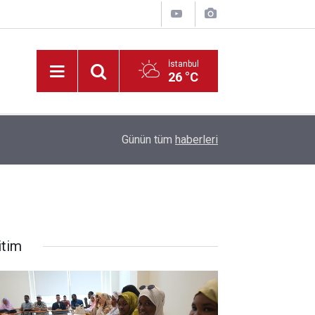
İstanbul
26 °C
22:09
Müdür Yiğit’ten, Tadilatı Devam Eden Okullara İ
Günün tüm
haberleri
itim