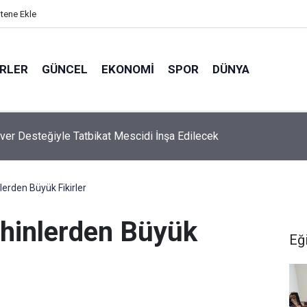
itene Ekle
ERLER
GÜNCEL
EKONOMI
SPOR
DÜNYA
ver Desteğiyle Tatbikat Mescidi İnşa Edilecek
lerden Büyük Fikirler
ihinlerden Büyük
Eğ