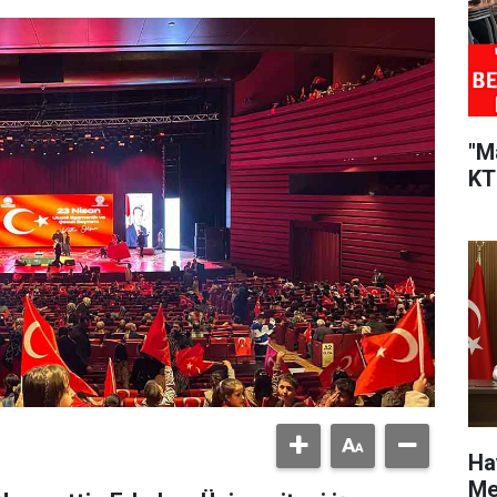
"M
KT
Ha
Me