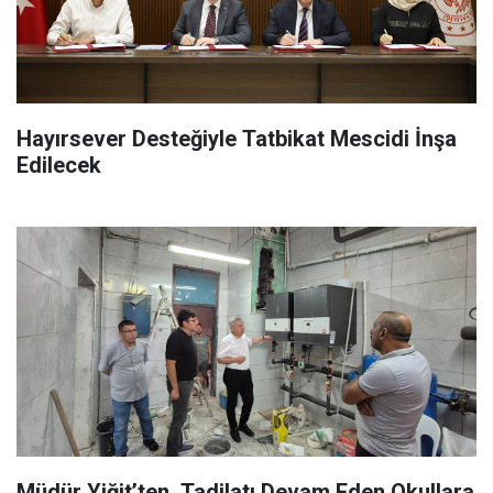
Hayırsever Desteğiyle Tatbikat Mescidi İnşa
Edilecek
Müdür Yiğit’ten, Tadilatı Devam Eden Okullara