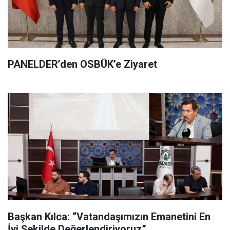
PANELDER’den OSBÜK’e Ziyaret
Başkan Kılca: “Vatandaşımızın Emanetini En
İyi Şekilde Değerlendiriyoruz”