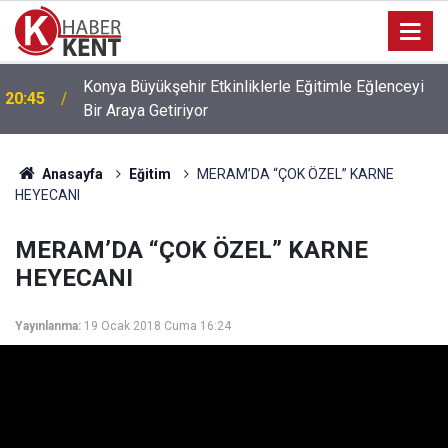
Başkan Öztürk: “Konya Sanayisi Bugün Yüksek
20:27
Rekabet Gücüne Sahip”
Anasayfa
Eğitim
MERAM’DA “ÇOK ÖZEL” KARNE
HEYECANI
MERAM’DA “ÇOK ÖZEL” KARNE
HEYECANI
Yayınlanma:
19 Ocak 2018 Cuma 16:24