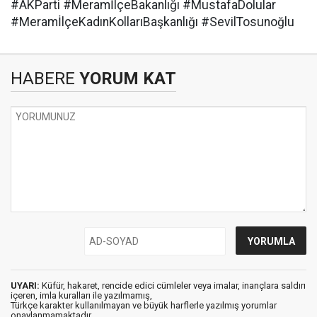
#AKParti #MeramİlçeBakanlığı #MustafaDolular
#MeramİlçeKadınKollarıBaşkanlığı #SevilTosunoğlu
HABERE
YORUM KAT
UYARI:
Küfür, hakaret, rencide edici cümleler veya imalar, inançlara saldırı
içeren, imla kuralları ile yazılmamış,
Türkçe karakter kullanılmayan ve büyük harflerle yazılmış yorumlar
onaylanmamaktadır.