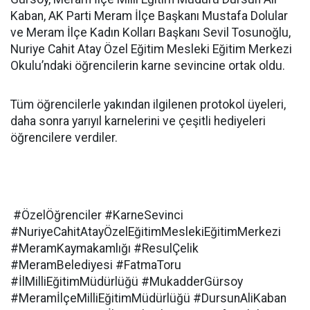
Kaban, AK Parti Meram İlçe Başkanı Mustafa Dolular
ve Meram İlçe Kadın Kolları Başkanı Sevil Tosunoğlu,
Nuriye Cahit Atay Özel Eğitim Mesleki Eğitim Merkezi
Okulu’ndaki öğrencilerin karne sevincine ortak oldu.
Tüm öğrencilerle yakından ilgilenen protokol üyeleri,
daha sonra yarıyıl karnelerini ve çeşitli hediyeleri
öğrencilere verdiler.
#ÖzelÖğrenciler #KarneSevinci
#NuriyeCahitAtayÖzelEğitimMeslekiEğitimMerkezi
#MeramKaymakamlığı #ResulÇelik
#MeramBelediyesi #FatmaToru
#İlMilliEğitimMüdürlüğü #MukadderGürsoy
#MeramİlçeMilliEğitimMüdürlüğü #DursunAliKaban