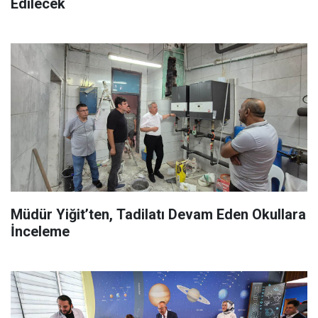
Edilecek
Müdür Yiğit’ten, Tadilatı Devam Eden Okullara
İnceleme