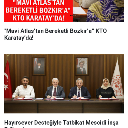
"Mavi Atlas’tan Bereketli Bozkır’a” KTO
Karatay’da!
Hayırsever Desteğiyle Tatbikat Mescidi İnşa