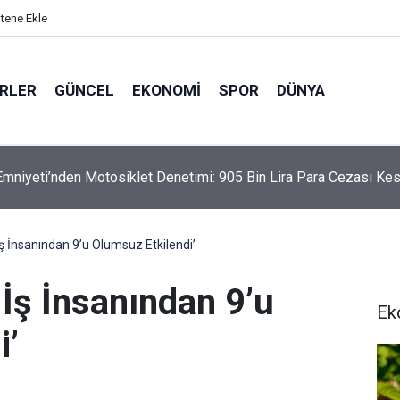
itene Ekle
ERLER
GÜNCEL
EKONOMI
SPOR
DÜNYA
mniyeti’nden Motosiklet Denetimi: 905 Bin Lira Para Cezası Kes
İş İnsanından 9’u Olumsuz Etkilendi’
 İş İnsanından 9’u
Ek
i’