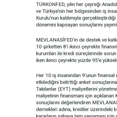
TÜRKONFED, yılın her çeyreği Anadolu
ve Türkiye’nin her bölgesinden iş insa
Kurulu’nun katılımıyla gerçekleştirdi
dönemini kapsayan sonuçlarını yayıml
MEVLANASİFED’in de destek ve katkıla
10 şirketten 8’i ikinci çeyrekte finan
kurumları ile kredi süreçlerinde sorun
iken ikinci çeyrekte yüzde 95’e yüksel
Her 10 iş insanından 9’unun finansal 
etkilediğini belirttiği anket sonuçların
Takılanlar (EYT) maliyetlerini yönetm
maliyetinin finansmanı için açıklanan
sonuçlarını değerlendiren MEVLANASİ
dernekleri adına, krediler üzerindeki 
kararların sahaya tam yansıması için ç