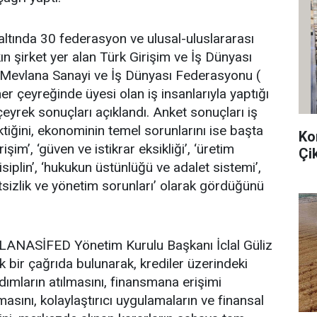
ltında 30 federasyon ve ulusal-uluslararası
n şirket yer alan Türk Girişim ve İş Dünyası
evlana Sanayi ve İş Dünyası Federasyonu (
r çeyreğinde üyesi olan iş insanlarıyla yaptığı
eyrek sonuçları açıklandı. Anket sonuçları iş
tiğini, ekonominin temel sorunlarını ise başta
Ko
m’, ‘güven ve istikrar eksikliği’, ‘üretim
Çi
isiplin’, ‘hukukun üstünlüğü ve adalet sistemi’,
katsizlik ve yönetim sorunları’ olarak gördüğünü
LANASİFED Yönetim Kurulu Başkanı İclal Güliz
k bir çağrıda bulunarak, krediler üzerindeki
i adımların atılmasını, finansmana erişimi
masını, kolaylaştırıcı uygulamaların ve finansal