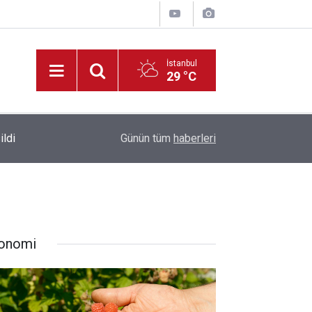
İstanbul
29 °C
Park Halindeki Aracın Camını Kırarak Para ve Altı
ildi
10:38
Günün tüm
haberleri
Yakalandı
onomi