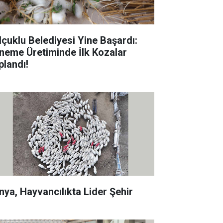
lçuklu Belediyesi Yine Başardı:
neme Üretiminde İlk Kozalar
plandı!
nya, Hayvancılıkta Lider Şehir