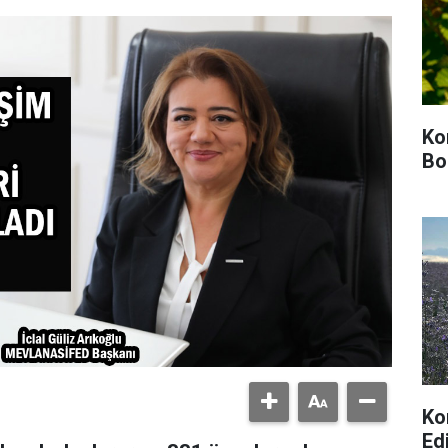
Ko
Bo
Ko
Ed