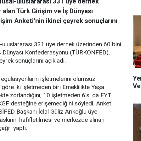
ulusal-uluslararası 331 üye dernek
r alan Türk Girişim ve İş Dünyası
im Anketi’nin ikinci çeyrek sonuçlarını
l-uluslararası 331 üye dernek üzerinden 60 bini
ve İş Dünyası Konfederasyonu (TÜRKONFED),
eyrek sonuçlarını açıkladı.
Ye
regülasyonların işletmelerini olumsuz
Ve
a göre iki işletmeden biri Emeklilikte Yaşa
ekte zorlandığını, 10 işletmeden 6’sı da EYT
 KGF desteğine erişemediğini söyledi. Anket
FED Başkanı İclal Güliz Arıkoğlu üye
baskının hafifletilmesi ve merkezde alınan
ağrı yaptı.