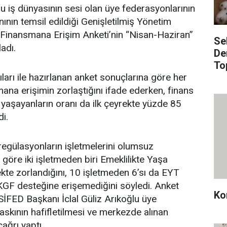
 iş dünyasının sesi olan üye federasyonlarının
nının temsil edildiği Genişletilmiş Yönetim
ği Finansmana Erişim Anketi’nin “Nisan-Haziran”
Se
adı.
De
To
rı ile hazırlanan anket sonuçlarına göre her
smana erişimin zorlaştığını ifade ederken, finans
 yaşayanların oranı da ilk çeyrekte yüzde 85
di.
regülasyonların işletmelerini olumsuz
a göre iki işletmeden biri Emeklilikte Yaşa
ekte zorlandığını, 10 işletmeden 6’sı da EYT
 KGF desteğine erişemediğini söyledi. Anket
Ko
FED Başkanı İclal Güliz Arıkoğlu üye
baskının hafifletilmesi ve merkezde alınan
ağrı yaptı.