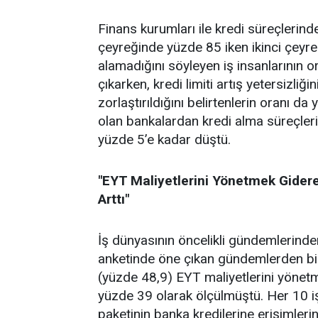
Finans kurumları ile kredi süreçlerinde 
çeyreğinde yüzde 85 iken ikinci çeyrek
alamadığını söyleyen iş insanlarının o
çıkarken, kredi limiti artış yetersizliğ
zorlaştırıldığını belirtenlerin oranı d
olan bankalardan kredi alma süreçleri
yüzde 5’e kadar düştü.
"EYT Maliyetlerini Yönetmek Giderek
Arttı"
İş dünyasının öncelikli gündemlerin
anketinde öne çıkan gündemlerden biri
(yüzde 48,9) EYT maliyetlerini yönetm
yüzde 39 olarak ölçülmüştü. Her 10 i
paketinin banka kredilerine erişimlerini