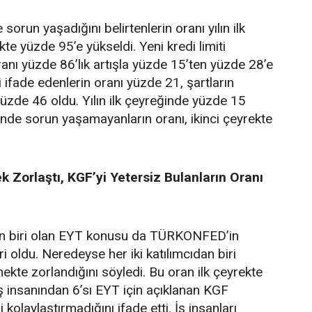
sorun yaşadığını belirtenlerin oranı yılın ilk
te yüzde 95’e yükseldi. Yeni kredi limiti
ranı yüzde 86’lık artışla yüzde 15’ten yüzde 28’e
ini ifade edenlerin oranı yüzde 21, şartların
a yüzde 46 oldu. Yılın ilk çeyreğinde yüzde 15
nde sorun yaşamayanların oranı, ikinci çeyrekte
 Zorlaştı, KGF’yi Yetersiz Bulanların Oranı
den biri olan EYT konusu da TÜRKONFED’in
 oldu. Neredeyse her iki katılımcıdan biri
ekte zorlandığını söyledi. Bu oran ilk çeyrekte
ş insanından 6’sı EYT için açıklanan KGF
 kolaylaştırmadığını ifade etti. İş insanları