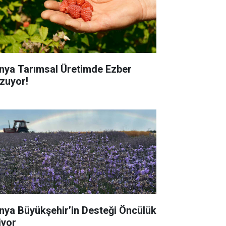
nya Tarımsal Üretimde Ezber
zuyor!
nya Büyükşehir’in Desteği Öncülük
iyor