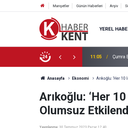
Manşetler
Günün Haberleri
Arşiv
S
YEREL HAB
nelik İHA-1 Eğitimi Tamamlandı
24
11:05
Çumra E
Anasayfa
Ekonomi
Arıkoğlu: ‘Her 10 
Arıkoğlu: ‘Her 10
Olumsuz Etkilend
Yayınlanma:
30 Temmuz 2023 Pazar 12:40