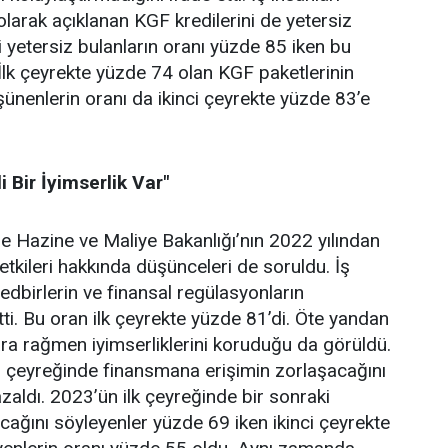
 olarak açıklanan KGF kredilerini de yetersiz
i yetersiz bulanların oranı yüzde 85 iken bu
 İlk çeyrekte yüzde 74 olan KGF paketlerinin
şünenlerin oranı da ikinci çeyrekte yüzde 83’e
 Bir İyimserlik Var"
e Hazine ve Maliye Bakanlığı’nın 2022 yılından
e etkileri hakkında düşünceleri de soruldu. İş
tedbirlerin ve finansal regülasyonların
rtti. Bu oran ilk çeyrekte yüzde 81’di. Öte yandan
ara rağmen iyimserliklerini koruduğu da görüldü.
ncü çeyreğinde finansmana erişimin zorlaşacağını
zaldı. 2023’ün ilk çeyreğinde bir sonraki
ağını söyleyenler yüzde 69 iken ikinci çeyrekte