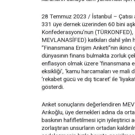
28 Temmuz 2023 / İstanbul – Çatısı a
331 üye dernek üzerinden 60 bini aşkı
Konfederasyonu’nun (TÜRKONFED), M
MEVLANASİFED) katkıları dahil yılın he
“Finansmana Erişim Anketi”nin ikinci ç
dünyasının finans bulmakta zorluk çek
enflasyon olmak üzere ‘finansmana erişi
eksikliği’, ‘kamu harcamaları ve mali d
‘rekabet gücü ve dış ticaret’ ile ‘liya
gösterdi.
Anket sonuçlarını değerlendiren MEV
Arıkoğlu, üye dernekleri adına da orta
baskının hafifletilmesi için iyileştiric
zorlaştıran unsurların ortadan kaldırıl