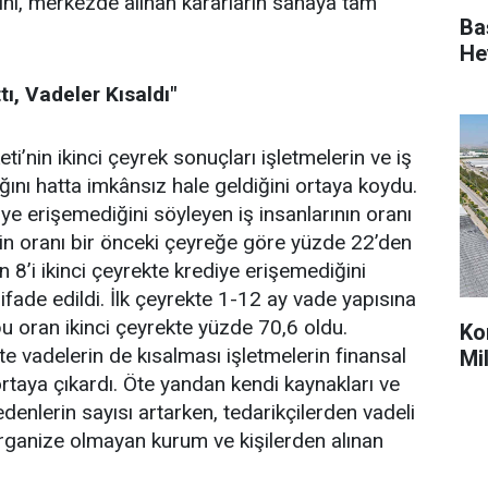
ini, merkezde alınan kararların sahaya tam
Ba
He
ı, Vadeler Kısaldı"
in ikinci çeyrek sonuçları işletmelerin ve iş
ığını hatta imkânsız hale geldiğini ortaya koydu.
iye erişemediğini söyleyen iş insanlarının oranı
in oranı bir önceki çeyreğe göre yüzde 22’den
 8’i ikinci çeyrekte krediye erişemediğini
ı ifade edildi. İlk çeyrekte 1-12 ay vade yapısına
bu oran ikinci çeyrekte yüzde 70,6 oldu.
Ko
kte vadelerin de kısalması işletmelerin finansal
Mi
 ortaya çıkardı. Öte yandan kendi kaynakları ve
edenlerin sayısı artarken, tedarikçilerden vadeli
organize olmayan kurum ve kişilerden alınan