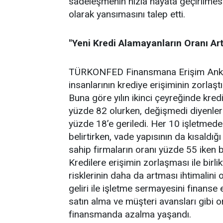
sadeleşmenin hızla hayata geçirilmes
olarak yansımasını talep etti.
"Yeni Kredi Alamayanların Oranı Artt
TÜRKONFED Finansmana Erişim Anketi’n
insanlarının krediye erişiminin zorlaşt
Buna göre yılın ikinci çeyreğinde kred
yüzde 82 olurken, değişmedi diyenler
yüzde 18’e geriledi. Her 10 işletmeden
belirtirken, vade yapısının da kısaldığ
sahip firmaların oranı yüzde 55 iken 
Kredilere erişimin zorlaşması ile birli
risklerinin daha da artması ihtimalini
geliri ile işletme sermayesini finanse 
satın alma ve müşteri avansları gibi 
finansmanda azalma yaşandı.