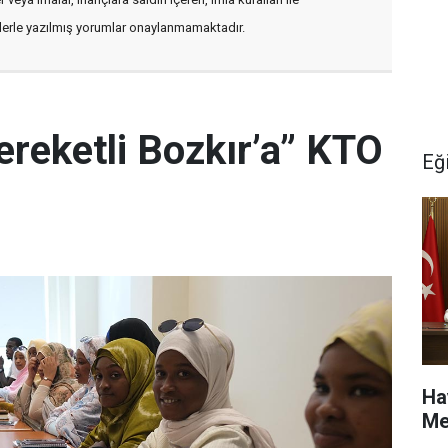
flerle yazılmış yorumlar onaylanmamaktadır.
ereketli Bozkır’a” KTO
Eğ
Ha
Me