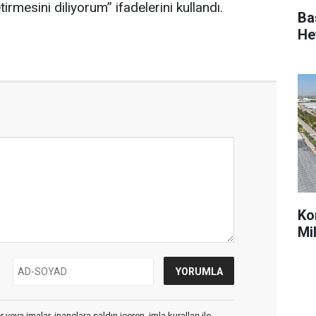
rmesini diliyorum” ifadelerini kullandı.
Ba
He
Ko
Mi
veya imalar, inançlara saldırı içeren, imla kuralları ile