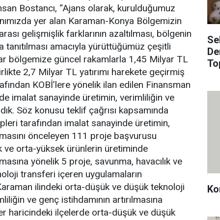
hsan Bostancı, “Ajans olarak, kurulduğumuz
anımızda yer alan Karaman-Konya Bölgemizin
rası gelişmişlik farklarının azaltılması, bölgenin
Se
ra tanıtılması amacıyla yürüttüğümüz çeşitli
De
ar bölgemize güncel rakamlarla 1,45 Milyar TL
To
rlikte 2,7 Milyar TL yatırımı harekete geçirmiş
afından KOBİ’lere yönelik ilan edilen Finansman
de imalat sanayinde üretimin, verimliliğin ve
adık. Söz konusu teklif çağrısı kapsamında
leri tarafından imalat sanayinde üretimin,
ırılmasını önceleyen 111 proje başvurusu
k ve orta-yüksek ürünlerin üretiminde
ılmasına yönelik 5 proje, savunma, havacılık ve
oloji transferi içeren uygulamaların
 Karaman ilindeki orta-düşük ve düşük teknoloji
Ko
liliğin ve genç istihdamının artırılmasına
er haricindeki ilçelerde orta-düşük ve düşük