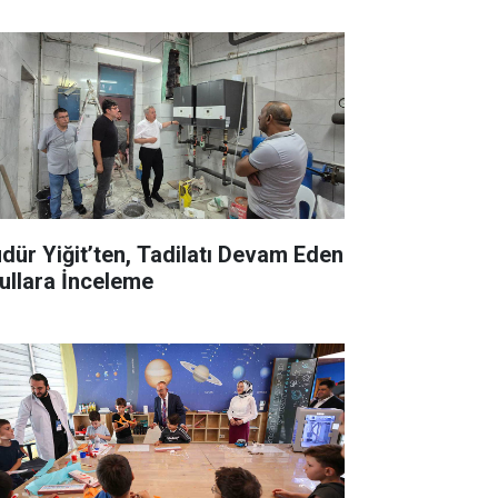
dür Yiğit’ten, Tadilatı Devam Eden
ullara İnceleme