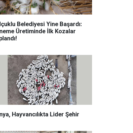
lçuklu Belediyesi Yine Başardı:
neme Üretiminde İlk Kozalar
plandı!
nya, Hayvancılıkta Lider Şehir