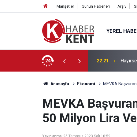
Manşetler
Günün Haberleri
Arşiv
S
YEREL HAB
’a” KTO Karatay’da!
24
22:21
Hayırse
Anasayfa
Ekonomi
MEVKA Başvuran 1
MEVKA Başvuran 
50 Milyon Lira V
Yayınlanma:
25 Temmuz 2023 Salı 10:59