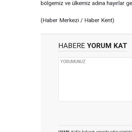
bölgemiz ve ülkemiz adına hayırlar geti
(Haber Merkezi / Haber Kent)
HABERE
YORUM KAT
UYARI:
Küfür, hakaret, rencide edici cümleler 