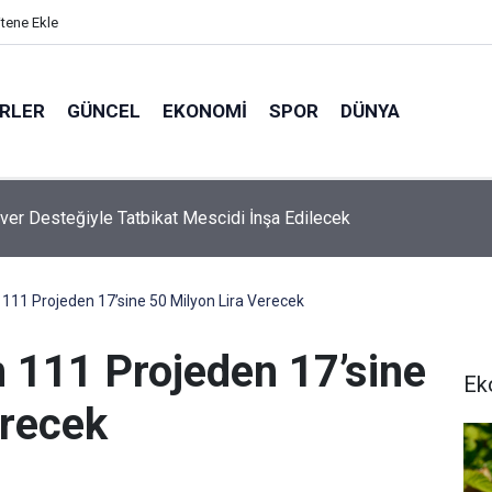
itene Ekle
ERLER
GÜNCEL
EKONOMI
SPOR
DÜNYA
ver Desteğiyle Tatbikat Mescidi İnşa Edilecek
11 Projeden 17’sine 50 Milyon Lira Verecek
111 Projeden 17’sine
Ek
erecek