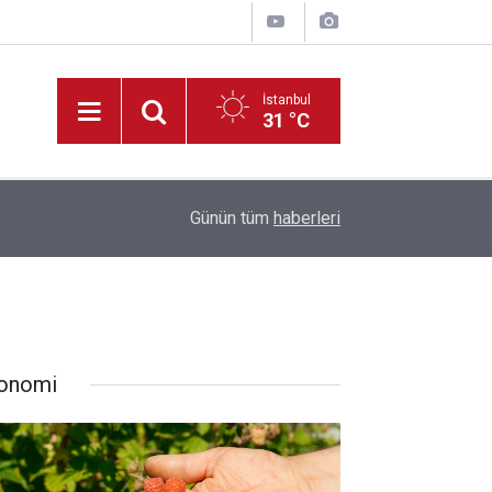
İstanbul
31 °C
22:09
Müdür Yiğit’ten, Tadilatı Devam Eden Okullara İ
Günün tüm
haberleri
onomi