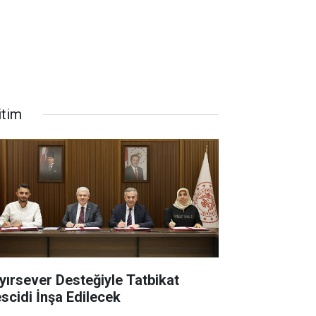
itim
yırsever Desteğiyle Tatbikat
scidi İnşa Edilecek