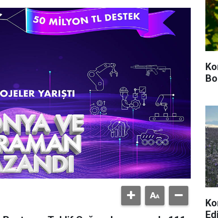
Ko
Bo
Ko
Ed