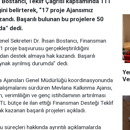
 Bostancı, Teklif Çağrısı kapsamında 111
ini belirterek, “17 proje Ajansımız
andı. Başarılı bulunan bu projelere 50
da” dedi.
el Sekreteri Dr. İhsan Bostancı, Finansman
 proje başvurusu gerçekleştirildiğini
ından destek almaya hak kazandı. Başarılı
ynak ayrılmış durumda” dedi.
Ye
Ve
nma Ajansları Genel Müdürlüğü koordinasyonunda
ışmalarını sürdüren Mevlana Kalkınma Ajansı,
 verimliliğin ve genç istihdamının artırılması
L bütçe ile ilan ettiği Finansman Desteği Teklif
kazanan başarılı projeleri açıkladı.
uru süreçleri hakkında ayrıntılı açıklamalarda