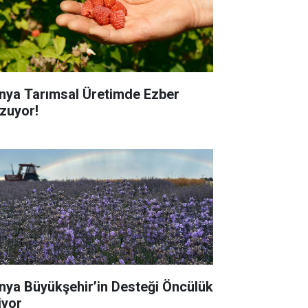
nya Tarımsal Üretimde Ezber
zuyor!
nya Büyükşehir’in Desteği Öncülük
iyor