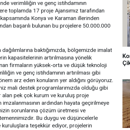
inde verimliliğin ve genç istihdamının
zere toplamda 17 proje Ajansımız tarafından
 kapsamında Konya ve Karaman illerinden
ından başarılı bulunan bu projelere 50.000.000
 dağılımlarına baktığımızda, bölgemizde imalat
Ko
in kapasitelerinin artırılmasına yönelik
Çi
nan firmaların yüksek-orta ve düşük teknoloji
iliğin ve genç istihdamının artırılması gibi
önem arz eden konuların yer aldığını görüyoruz.
imiz mali destek programlarımızda olduğu gibi
r alan pek çok kurum ve kuruluş proje
 imzalanmasının ardından hayata geçirilmeye
mizin sorunlarına çözüm üretmesi ve
 temennimizdir. Bu duygu ve düşüncelerle
uruluşlara teşekkür ediyor, projelerin