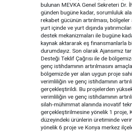
bulunan MEVKA Genel Sekreteri Dr. İ
günden bugüne kadar, sorumluluk al
rekabet gücünün artırılması, bölgeler a
yurt içinde ve yurt dışında yatırımcıla
destek mekanizmaları ile bugüne kad
kaynak aktararak eş finansmanlarla bi
durumdayız. Son olarak Ajansımız tar
Desteği Teklif Çağrısı ile de bölgemiz
genç istihdamının artırılmasını amaçl
bölgemizde yer alan uygun proje sahip
verimliliğin ve genç istihdamının art
gerçekleştirildi. Bu projelerden yükse
verimliliğin ve genç istihdamının artır
silah-mühimmat alanında inovatif tekn
gerçekleştirilmesine yönelik 1 proje,
düzeyindeki ürünlerin üretiminde verim
yönelik 6 proje ve Konya merkez ilçel