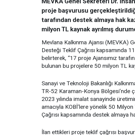
MEVKA Genel Sekreteri Dr. İhsan
proje başvurusu gerçekleştirildiğ
tarafından destek almaya hak kaz
milyon TL kaynak ayrılmış durum
Mevlana Kalkınma Ajansı (MEVKA) Gen
Desteği Teklif Çağrısı kapsamında 111
belirterek, “17 proje Ajansımız taraf
bulunan bu projelere 50 milyon TL ka
Sanayi ve Teknoloji Bakanlığı Kalkı
TR-52 Karaman-Konya Bölgesi’nde çal
2023 yılında imalat sanayinde üretimin,
amacıyla KOBİ’lere yönelik 50 Milyon T
Çağrısı kapsamında destek almaya hak 
İlan ettikleri proje teklif çağrısı başv