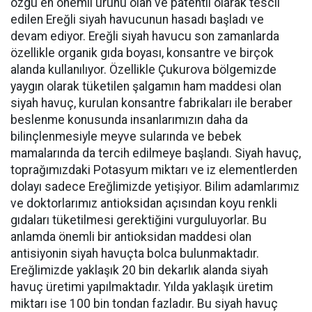
özgü en önemli ürünü olan ve patentli olarak tescil
edilen Ereğli siyah havucunun hasadı başladı ve
devam ediyor. Ereğli siyah havucu son zamanlarda
özellikle organik gıda boyası, konsantre ve birçok
alanda kullanılıyor. Özellikle Çukurova bölgemizde
yaygın olarak tüketilen şalgamın ham maddesi olan
siyah havuç, kurulan konsantre fabrikaları ile beraber
beslenme konusunda insanlarımızın daha da
bilinçlenmesiyle meyve sularında ve bebek
mamalarında da tercih edilmeye başlandı. Siyah havuç,
toprağımızdaki Potasyum miktarı ve iz elementlerden
dolayı sadece Ereğlimizde yetişiyor. Bilim adamlarımız
ve doktorlarımız antioksidan açısından koyu renkli
gıdaları tüketilmesi gerektiğini vurguluyorlar. Bu
anlamda önemli bir antioksidan maddesi olan
antisiyonin siyah havuçta bolca bulunmaktadır.
Ereğlimizde yaklaşık 20 bin dekarlık alanda siyah
havuç üretimi yapılmaktadır. Yılda yaklaşık üretim
miktarı ise 100 bin tondan fazladır. Bu siyah havuç