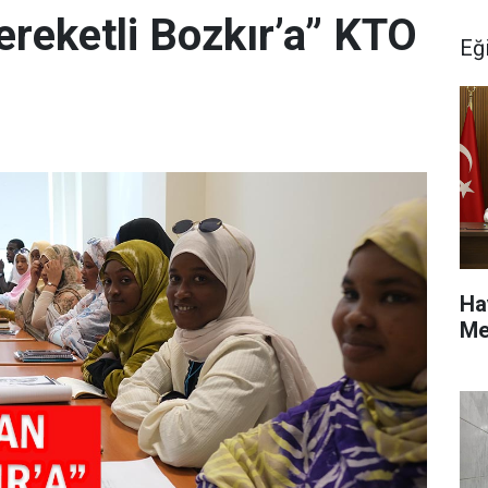
ereketli Bozkır’a” KTO
Eğ
Ha
Me