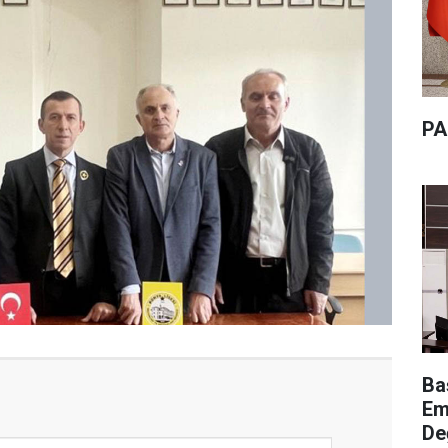
PA
Ba
Em
De