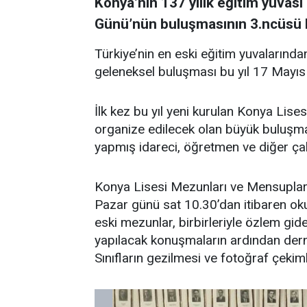
Konya’nın 137 yılık eğitim yuvası
Günü’nün buluşmasının 3.ncüsü b
Türkiye’nin en eski eğitim yuvalarında
geleneksel buluşması bu yıl 17 Mayıs
İlk kez bu yıl yeni kurulan Konya Lis
organize edilecek olan büyük buluşma
yapmış idareci, öğretmen ve diğer çal
Konya Lisesi Mezunları ve Mensupla
Pazar günü sat 10.30’dan itibaren o
eski mezunlar, birbirleriyle özlem g
yapılacak konuşmaların ardından derne
Sınıfların gezilmesi ve fotoğraf çekim