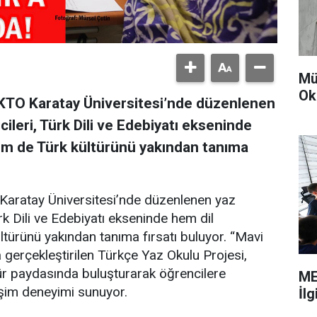
Mü
Ok
KTO Karatay Üniversitesi’nde düzenlenen
ileri, Türk Dili ve Edebiyatı ekseninde
hem de Türk kültürünü yakından tanıma
Karatay Üniversitesi’nde düzenlenen yaz
rk Dili ve Edebiyatı ekseninde hem dil
ltürünü yakından tanıma fırsatı buluyor. “Mavi
a gerçekleştirilen Türkçe Yaz Okulu Projesi,
ültür paydasında buluşturarak öğrencilere
ME
leşim deneyimi sunuyor.
İl