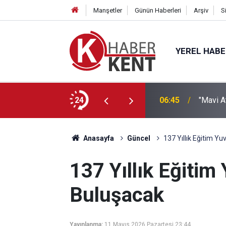
Manşetler
Günün Haberleri
Arşiv
S
YEREL HAB
’a” KTO Karatay’da!
24
22:21
Hayırse
Anasayfa
Güncel
137 Yıllık Eğitim Y
137 Yıllık Eğitim
Buluşacak
Yayınlanma:
11 Mayıs 2026 Pazartesi 23:44