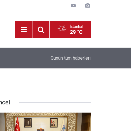
İstanbul
29 °C
22:09
Müdür Yiğit’ten, Tadilatı Devam Eden Okullara İ
Günün tüm
haberleri
ncel