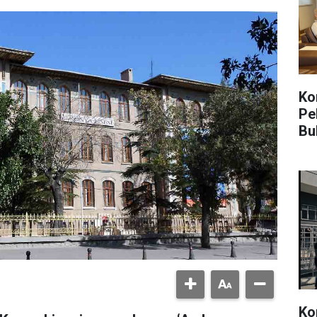
Kon
Pe
Bu
Ko