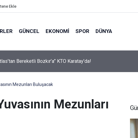
itene Ekle
ERLER
GÜNCEL
EKONOMI
SPOR
DÜNYA
ver Desteğiyle Tatbikat Mescidi İnşa Edilecek
uvasının Mezunları Buluşacak
 Yuvasının Mezunları
Gü