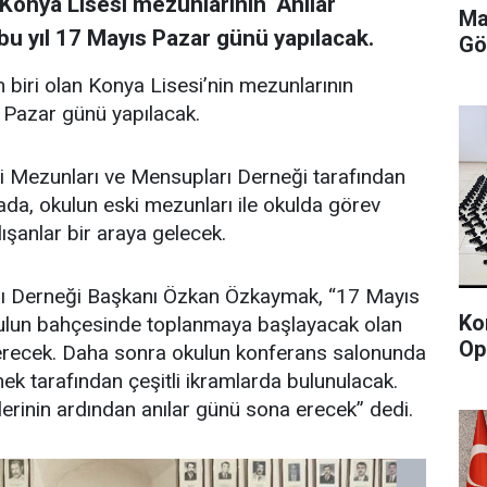
 Konya Lisesi mezunlarının ‘Anılar
Ma
u yıl 17 Mayıs Pazar günü yapılacak.
Gö
n biri olan Konya Lisesi’nin mezunlarının
 Pazar günü yapılacak.
esi Mezunları ve Mensupları Derneği tarafından
da, okulun eski mezunları ile okulda görev
ışanlar bir araya gelecek.
rı Derneği Başkanı Özkan Özkaymak, “17 Mayıs
Ko
kulun bahçesinde toplanmaya başlayacak olan
Op
iderecek. Daha sonra okulun konferans salonunda
k tarafından çeşitli ikramlarda bulunulacak.
lerinin ardından anılar günü sona erecek” dedi.