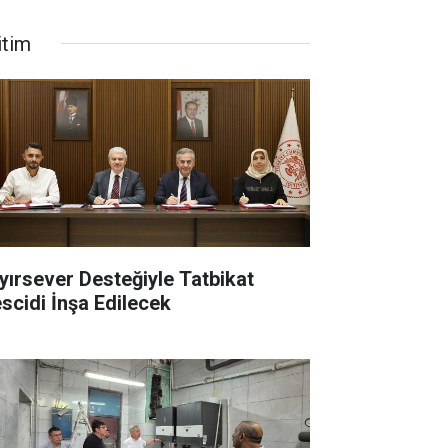
itim
yırsever Desteğiyle Tatbikat
scidi İnşa Edilecek