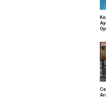
Ko
Ay
Op
Ce
Ar