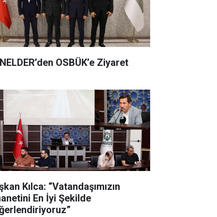
NELDER’den OSBÜK’e Ziyaret
şkan Kılca: “Vatandaşımızın
anetini En İyi Şekilde
ğerlendiriyoruz”