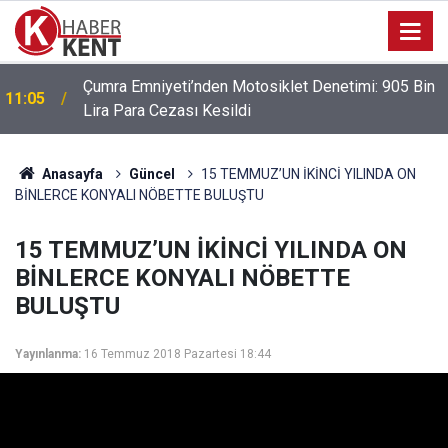
Park Halindeki Aracın Camını Kırarak Para ve
10:38
Altınları Çalan Şüpheliler Yakalandı
Anasayfa
Güncel
15 TEMMUZ’UN İKİNCİ YILINDA ON
BİNLERCE KONYALI NÖBETTE BULUŞTU
15 TEMMUZ’UN İKİNCİ YILINDA ON
BİNLERCE KONYALI NÖBETTE
BULUŞTU
Yayınlanma:
16 Temmuz 2018 Pazartesi 18:44