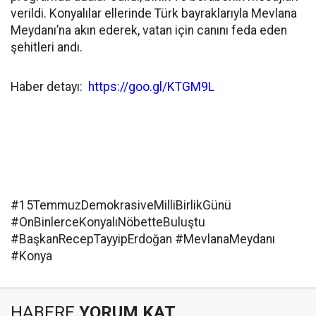
verildi. Konyalılar ellerinde Türk bayraklarıyla Mevlana
Meydanı’na akın ederek, vatan için canını feda eden
şehitleri andı.
Haber detayı:
https://goo.gl/KTGM9L
#15TemmuzDemokrasiveMilliBirlikGünü
#OnBinlerceKonyalıNöbetteBuluştu
#BaşkanRecepTayyipErdoğan #MevlanaMeydanı
#Konya
HABERE
YORUM KAT