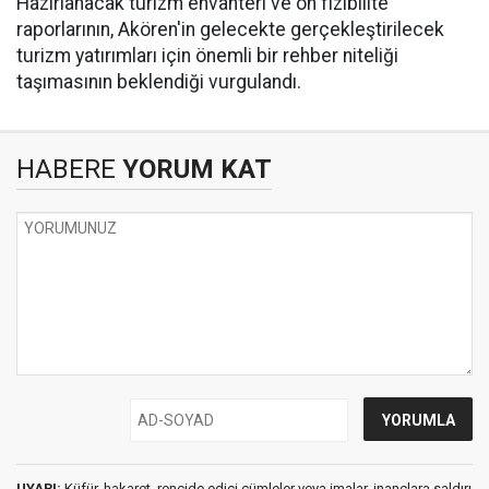
Hazırlanacak turizm envanteri ve ön fizibilite
raporlarının, Akören'in gelecekte gerçekleştirilecek
turizm yatırımları için önemli bir rehber niteliği
taşımasının beklendiği vurgulandı.
HABERE
YORUM KAT
UYARI:
Küfür, hakaret, rencide edici cümleler veya imalar, inançlara saldırı