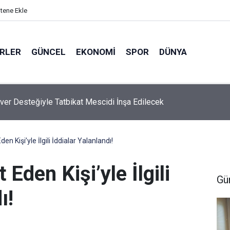
itene Ekle
ERLER
GÜNCEL
EKONOMI
SPOR
DÜNYA
ver Desteğiyle Tatbikat Mescidi İnşa Edilecek
en Kişi’yle İlgili İddialar Yalanlandı!
 Eden Kişi’yle İlgili
Gü
ı!