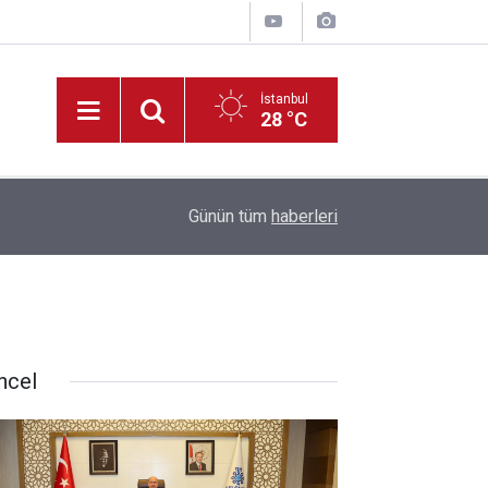
İstanbul
28 °C
22:09
Müdür Yiğit’ten, Tadilatı Devam Eden Okullara İ
Günün tüm
haberleri
ncel