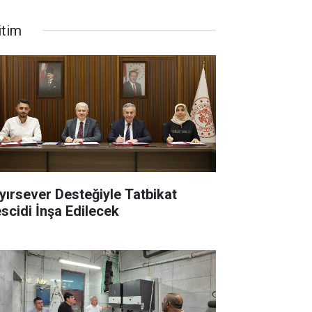
itim
yırsever Desteğiyle Tatbikat
scidi İnşa Edilecek