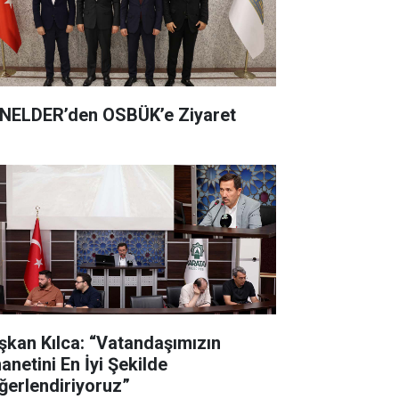
NELDER’den OSBÜK’e Ziyaret
şkan Kılca: “Vatandaşımızın
anetini En İyi Şekilde
ğerlendiriyoruz”