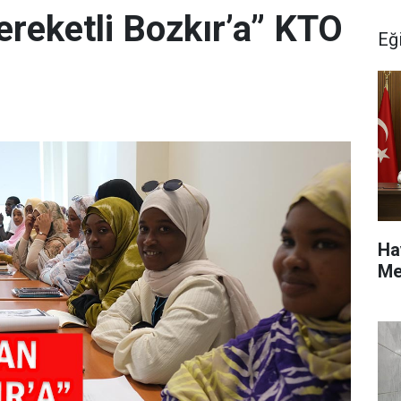
ereketli Bozkır’a” KTO
Eğ
Ha
Me