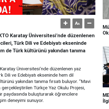
Mü
Ok
KTO Karatay Üniversitesi’nde düzenlenen
ileri, Türk Dili ve Edebiyatı ekseninde
hem de Türk kültürünü yakından tanıma
Karatay Üniversitesi’nde düzenlenen yaz
rk Dili ve Edebiyatı ekseninde hem dil
ltürünü yakından tanıma fırsatı buluyor. “Mavi
a gerçekleştirilen Türkçe Yaz Okulu Projesi,
ültür paydasında buluşturarak öğrencilere
ME
leşim deneyimi sunuyor.
İl