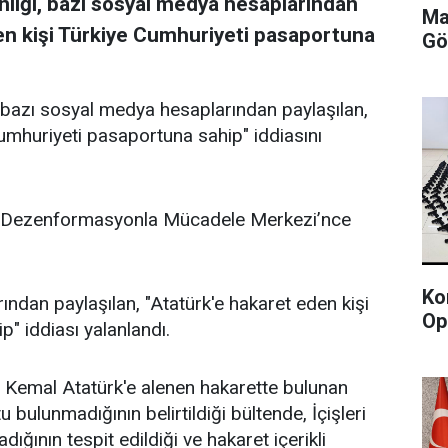
lığı, bazı sosyal medya hesaplarından
Ma
den kişi Türkiye Cumhuriyeti pasaportuna
Gö
 bazı sosyal medya hesaplarından paylaşılan,
Cumhuriyeti pasaportuna sahip" iddiasını
ı, Dezenformasyonla Mücadele Merkezi’nce
Ko
ndan paylaşılan, "Atatürk'e hakaret eden kişi
Op
" iddiası yalanlandı.
 Kemal Atatürk'e alenen hakarette bulunan
 bulunmadığının belirtildiği bültende, İçişleri
dığının tespit edildiği ve hakaret içerikli