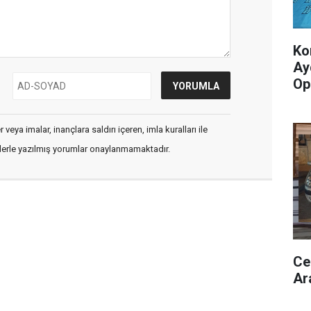
Ko
Ay
Op
veya imalar, inançlara saldırı içeren, imla kuralları ile
flerle yazılmış yorumlar onaylanmamaktadır.
Ce
Ar