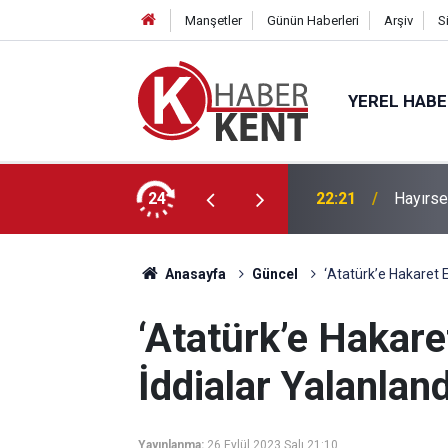
Manşetler
Günün Haberleri
Arşiv
S
YEREL HAB
’a” KTO Karatay’da!
24
22:21
Hayırse
Anasayfa
Güncel
‘Atatürk’e Hakaret Ed
‘Atatürk’e Hakaret
İddialar Yalanland
Yayınlanma:
26 Eylül 2023 Salı 21:10