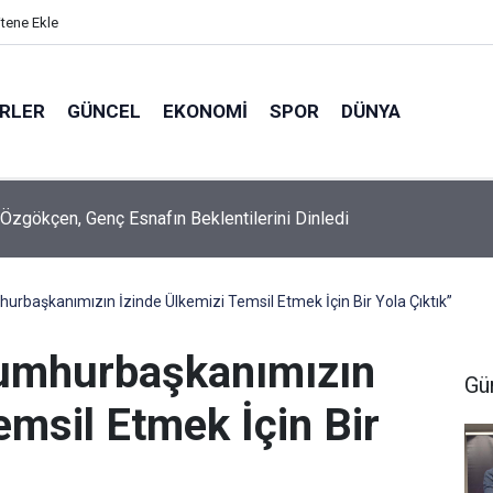
itene Ekle
ERLER
GÜNCEL
EKONOMI
SPOR
DÜNYA
Özgökçen, Genç Esnafın Beklentilerini Dinledi
urbaşkanımızın İzinde Ülkemizi Temsil Etmek İçin Bir Yola Çıktık”
Cumhurbaşkanımızın
Gü
emsil Etmek İçin Bir