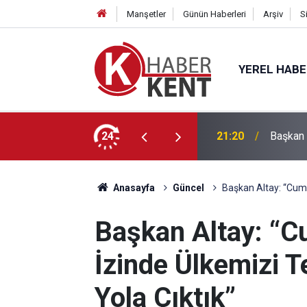
Manşetler
Günün Haberleri
Arşiv
S
YEREL HAB
yeli Ortaya Konulacak, Öncelikli Yatırım
24
21:20
Başkan 
Anasayfa
Güncel
Başkan Altay: “Cumh
Başkan Altay: “
İzinde Ülkemizi T
Yola Çıktık”