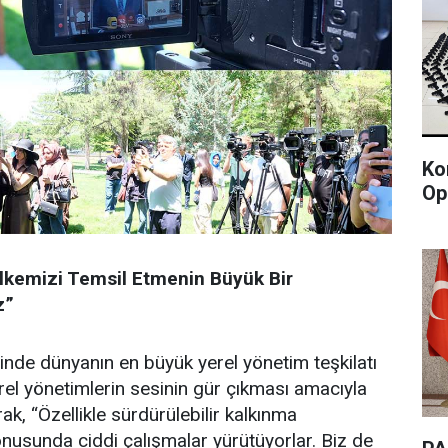
Ko
Op
lkemizi Temsil Etmenin Büyük Bir
z”
dinde dünyanın en büyük yerel yönetim teşkilatı
el yönetimlerin sesinin gür çıkması amacıyla
ak, “Özellikle sürdürülebilir kalkınma
onusunda ciddi çalışmalar yürütüyorlar. Biz de