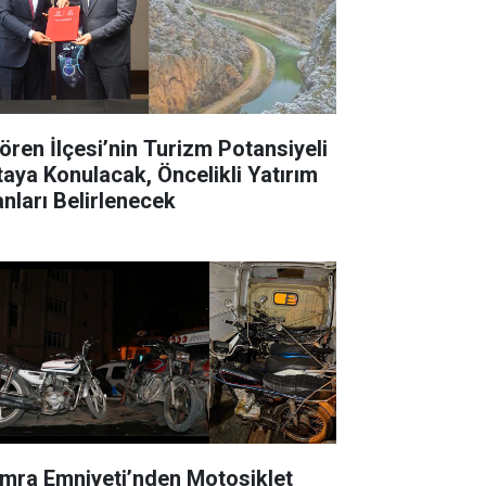
ören İlçesi’nin Turizm Potansiyeli
taya Konulacak, Öncelikli Yatırım
anları Belirlenecek
mra Emniyeti’nden Motosiklet