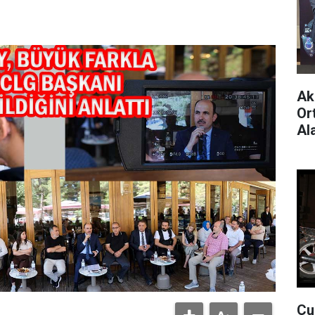
Ak
Or
Al
Çu