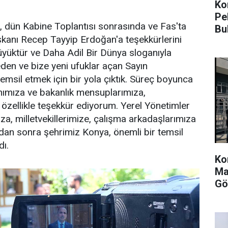
Kon
Pe
 dün Kabine Toplantısı sonrasında ve Fas'ta
Bu
aşkanı Recep Tayyip Erdoğan'a teşekkürlerini
üyüktür ve Daha Adil Bir Dünya sloganıyla
eden ve bize yeni ufuklar açan Sayın
msil etmek için bir yola çıktık. Süreç boyunca
nımıza ve bakanlık mensuplarımıza,
 özellikle teşekkür ediyorum. Yerel Yönetimler
ıza, milletvekillerimize, çalışma arkadaşlarımıza
dan sonra şehrimiz Konya, önemli bir temsil
dı.
Ko
Ma
Gö