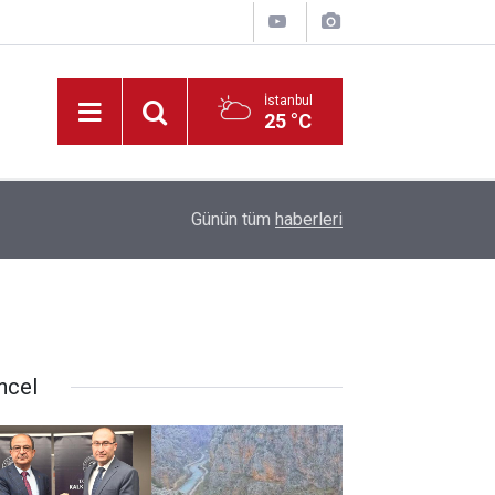
İstanbul
25 °C
11:44
Konya’da Basın Mensuplarına Yönelik İHA-1 Eği
Günün tüm
haberleri
ncel