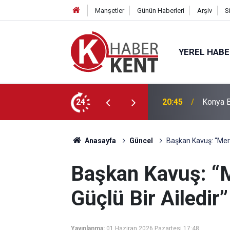
Manşetler
Günün Haberleri
Arşiv
S
YEREL HAB
ğitimle Eğlenceyi Bir Araya Getiriyor
24
20:27
Başkan 
Anasayfa
Güncel
Başkan Kavuş: “Mera
Başkan Kavuş: “
Güçlü Bir Ailedir”
Yayınlanma:
01 Haziran 2026 Pazartesi 17:48