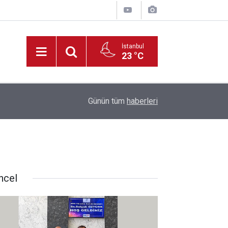
İstanbul
23 °C
19:33
HAYAT 112 Acil Kamu Spotu Yayında!
Günün tüm
haberleri
ncel