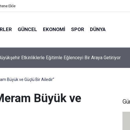
itene Ekle
ERLER
GÜNCEL
EKONOMI
SPOR
DÜNYA
Öztürk: “Konya Sanayisi Bugün Yüksek Rekabet Gücüne Sahip”
m Büyük ve Güçlü Bir Ailedir”
Meram Büyük ve
Gü