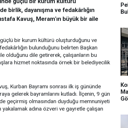
sinde güçlü bir kurum kültürü
Pe
e birlik, dayanışma ve fedakârlığın
Bu
tafa Kavuş, Meram’ın büyük bir aile
e güçlü bir kurum kültürü oluşturduğunu ve
 fedakârlığın bulunduğunu belirten Başkan
e olduğunu dile getirerek, çalışanların bu
aşlara hizmet noktasında örnek bir belediyecilik
Ko
ş, Kurban Bayramı sonrası ilk iş gününde
Ma
raya gelerek bayramlarını kutladı. İlçenin, 9 gün
Gö
içinde geçirmiş olmasından duyduğu memnuniyeti
ı yakalamak adına özveri ve gayretle çalışan