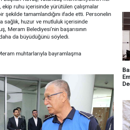
 ekip ruhu içerisinde yürütülen çalışmalar
r şekilde tamamlandığını ifade etti. Personelin
ra sağlık, huzur ve mutluluk içerisinde
ş, Meram Belediyesi’nin başarısının
n daha da büyüdüğünü söyledi.
Meram muhtarlarıyla bayramlaşma
Ba
Em
De