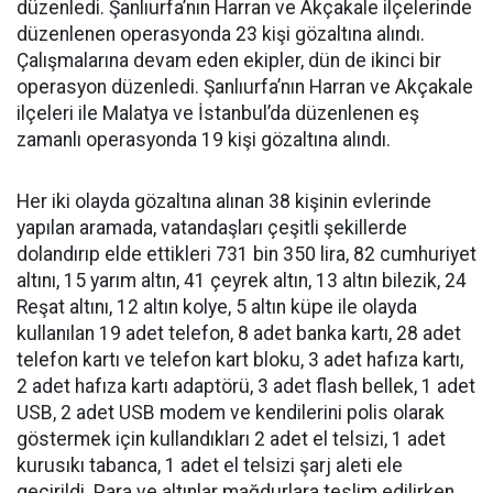
düzenledi. Şanlıurfa’nın Harran ve Akçakale ilçelerinde
düzenlenen operasyonda 23 kişi gözaltına alındı.
Çalışmalarına devam eden ekipler, dün de ikinci bir
operasyon düzenledi. Şanlıurfa’nın Harran ve Akçakale
ilçeleri ile Malatya ve İstanbul’da düzenlenen eş
zamanlı operasyonda 19 kişi gözaltına alındı.
Her iki olayda gözaltına alınan 38 kişinin evlerinde
yapılan aramada, vatandaşları çeşitli şekillerde
dolandırıp elde ettikleri 731 bin 350 lira, 82 cumhuriyet
altını, 15 yarım altın, 41 çeyrek altın, 13 altın bilezik, 24
Reşat altını, 12 altın kolye, 5 altın küpe ile olayda
kullanılan 19 adet telefon, 8 adet banka kartı, 28 adet
telefon kartı ve telefon kart bloku, 3 adet hafıza kartı,
2 adet hafıza kartı adaptörü, 3 adet flash bellek, 1 adet
USB, 2 adet USB modem ve kendilerini polis olarak
göstermek için kullandıkları 2 adet el telsizi, 1 adet
kurusıkı tabanca, 1 adet el telsizi şarj aleti ele
geçirildi. Para ve altınlar mağdurlara teslim edilirken