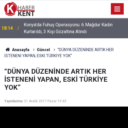
17:47
Konya’da Silah Kaçakçılığı Operasyonu: 6 Gözaltı
Anasayfa
Güncel
“DÜNYA DÜZENİNDE ARTIK HER
İSTENENİ YAPAN, ESKİ TÜRKİYE YOK”
“DÜNYA DÜZENİNDE ARTIK HER
İSTENENİ YAPAN, ESKİ TÜRKİYE
YOK”
Yayınlanma:
31 Aralık 2017 Pazar 19:43