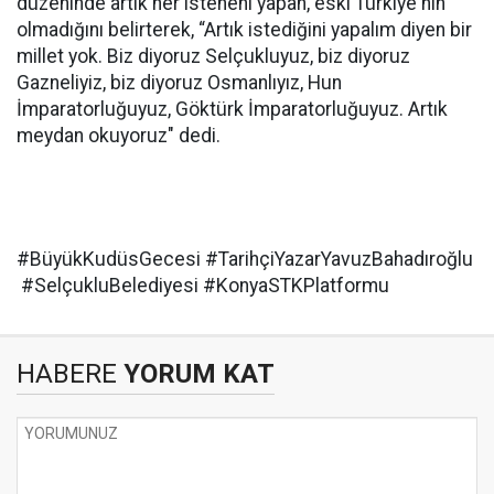
düzeninde artık her isteneni yapan, eski Türkiye'nin
olmadığını belirterek, “Artık istediğini yapalım diyen bir
millet yok. Biz diyoruz Selçukluyuz, biz diyoruz
Gazneliyiz, biz diyoruz Osmanlıyız, Hun
İmparatorluğuyuz, Göktürk İmparatorluğuyuz. Artık
meydan okuyoruz" dedi.
#BüyükKudüsGecesi #TarihçiYazarYavuzBahadıroğlu
#SelçukluBelediyesi #KonyaSTKPlatformu
HABERE
YORUM KAT