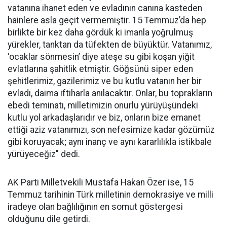
vatanına ihanet eden ve evladının canına kasteden
hainlere asla geçit vermemiştir. 15 Temmuz’da hep
birlikte bir kez daha gördük ki imanla yoğrulmuş
yürekler, tanktan da tüfekten de büyüktür. Vatanımız,
‘ocaklar sönmesin’ diye ateşe su gibi koşan yiğit
evlatlarına şahitlik etmiştir. Göğsünü siper eden
şehitlerimiz, gazilerimiz ve bu kutlu vatanın her bir
evladı, daima iftiharla anılacaktır. Onlar, bu toprakların
ebedi teminatı, milletimizin onurlu yürüyüşündeki
kutlu yol arkadaşlarıdır ve biz, onların bize emanet
ettiği aziz vatanımızı, son nefesimize kadar gözümüz
gibi koruyacak; aynı inanç ve aynı kararlılıkla istikbale
yürüyeceğiz" dedi.
AK Parti Milletvekili Mustafa Hakan Özer ise, 15
Temmuz tarihinin Türk milletinin demokrasiye ve milli
iradeye olan bağlılığının en somut göstergesi
olduğunu dile getirdi.