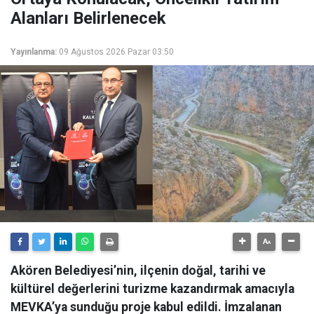
Alanları Belirlenecek
Yayınlanma:
09 Ağustos 2026 Pazar 03:50
Akören Belediyesi’nin, ilçenin doğal, tarihi ve
kültürel değerlerini turizme kazandırmak amacıyla
MEVKA’ya sunduğu proje kabul edildi. İmzalanan