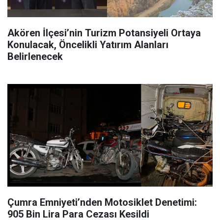
Akören İlçesi’nin Turizm Potansiyeli Ortaya
Konulacak, Öncelikli Yatırım Alanları
Belirlenecek
Çumra Emniyeti’nden Motosiklet Denetimi:
905 Bin Lira Para Cezası Kesildi