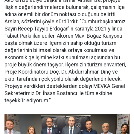
Akören Belediye Başkanı İsmail Arslan ise, projeye
ilişkin değerlendirmelerde bulunarak, çalışmanın ilçe
adına önemli bir dönüm noktası olduğunu belirtti.
Arslan, sözlerini şöyle sürdürdü: "Cumhurbaşkanımız
Sayın Recep Tayyip Erdoğan'ın kararıyla 2021 yılında
Tabiat Parkı ilan edilen Akören Mavi Boğaz Kanyonu
başta olmak üzere ilçemizin sahip olduğu turizm
değerlerinin bilimsel olarak ortaya konulması ve
ekonomik gelişimine katkı sunulması açısından bu
proje büyük önem taşıyor. İlçemizin turizm envanteri,
Proje Koordinatörü Doç. Dr. Abdurrahman Dinç ve
ekibi tarafından çok yönlü olarak değerlendirilecek.
Projeye verdikleri desteklerden dolayı MEVKA Genel
Sekreterimiz Dr. İhsan Bostancı ile tüm ekibine
teşekkür ediyorum.”