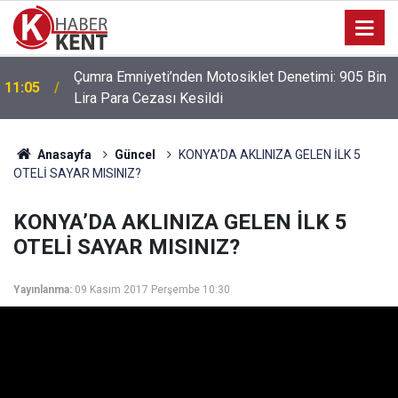
Park Halindeki Aracın Camını Kırarak Para ve
10:38
Altınları Çalan Şüpheliler Yakalandı
Anasayfa
Güncel
KONYA’DA AKLINIZA GELEN İLK 5
OTELİ SAYAR MISINIZ?
KONYA’DA AKLINIZA GELEN İLK 5
OTELİ SAYAR MISINIZ?
Yayınlanma:
09 Kasım 2017 Perşembe 10:30