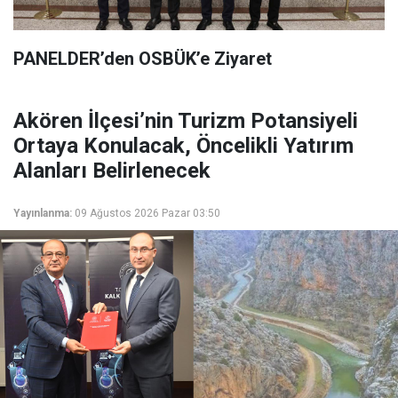
PANELDER’den OSBÜK’e Ziyaret
Akören İlçesi’nin Turizm Potansiyeli
Ortaya Konulacak, Öncelikli Yatırım
Alanları Belirlenecek
Yayınlanma:
09 Ağustos 2026 Pazar 03:50