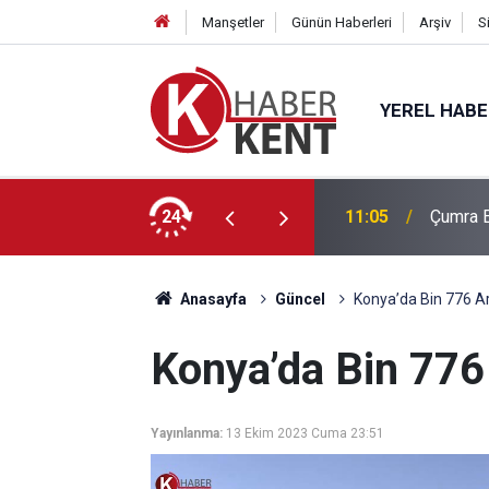
Manşetler
Günün Haberleri
Arşiv
S
YEREL HAB
nelik İHA-1 Eğitimi Tamamlandı
24
11:05
Çumra E
Anasayfa
Güncel
Konya’da Bin 776 A
Konya’da Bin 776
Yayınlanma:
13 Ekim 2023 Cuma 23:51