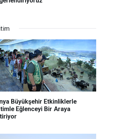
ğerlendiriyoruz”
itim
nya Büyükşehir Etkinliklerle
itimle Eğlenceyi Bir Araya
tiriyor