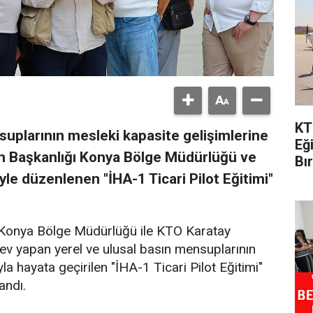
KT
uplarının mesleki kapasite gelişimlerine
Eğ
im Başkanlığı Konya Bölge Müdürlüğü ve
Bı
yle düzenlenen "İHA-1 Ticari Pilot Eğitimi"
ı Konya Bölge Müdürlüğü ile KTO Karatay
rev yapan yerel ve ulusal basın mensuplarının
la hayata geçirilen "İHA-1 Ticari Pilot Eğitimi"
andı.