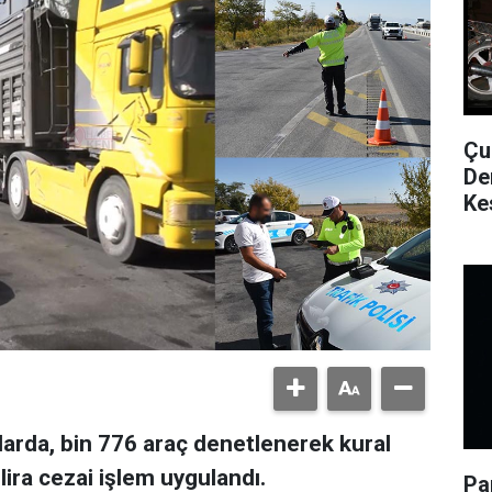
Çu
De
Ke
ollarda, bin 776 araç denetlenerek kural
lira cezai işlem uygulandı.
Pa