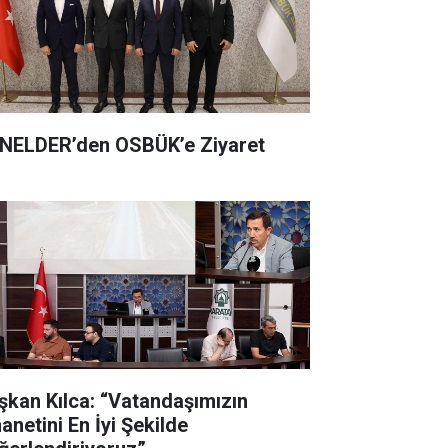
NELDER’den OSBÜK’e Ziyaret
şkan Kılca: “Vatandaşımızın
anetini En İyi Şekilde