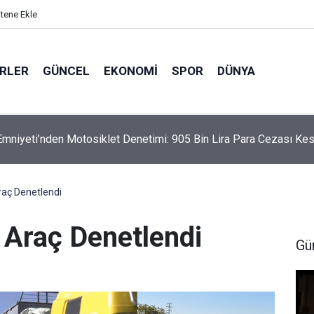
itene Ekle
ERLER
GÜNCEL
EKONOMI
SPOR
DÜNYA
mniyeti’nden Motosiklet Denetimi: 905 Bin Lira Para Cezası Kes
raç Denetlendi
 Araç Denetlendi
Gü