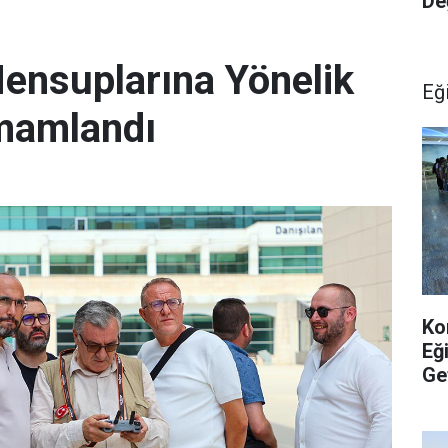
De
ensuplarına Yönelik
Eğ
amamlandı
Ko
Eğ
Ge