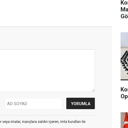
Ko
Ma
Gö
Ko
Op
veya imalar, inançlara saldırı içeren, imla kuralları ile