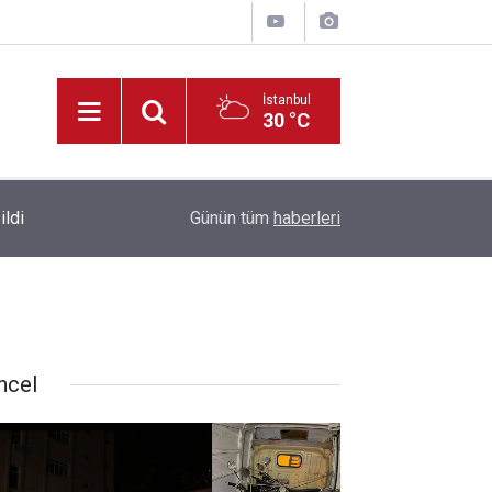
İstanbul
30 °C
Park Halindeki Aracın Camını Kırarak Para ve Altı
ildi
10:38
Günün tüm
haberleri
Yakalandı
ncel