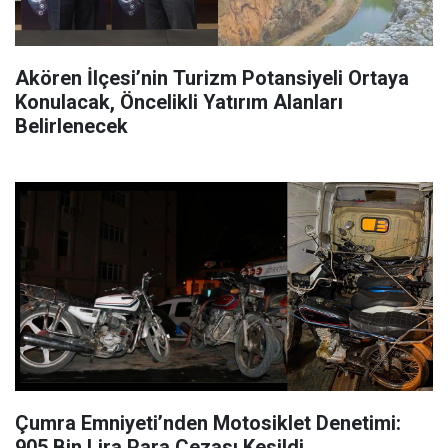
Akören İlçesi’nin Turizm Potansiyeli Ortaya
Konulacak, Öncelikli Yatırım Alanları
Belirlenecek
Çumra Emniyeti’nden Motosiklet Denetimi:
905 Bin Lira Para Cezası Kesildi