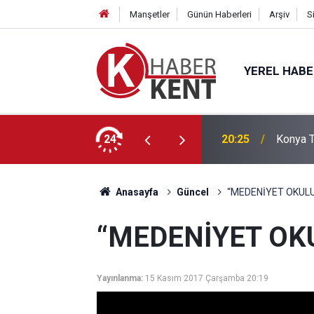
Manşetler
Günün Haberleri
Arşiv
S
YEREL HAB
, Başkan Pekyatırmacı’yla Bilgi Alışverişinde Bulundu
24
18:14
Konya’d
Anasayfa
Güncel
“MEDENİYET OKULU
“MEDENİYET OKU
Yayınlanma:
15 Kasım 2017 Çarşamba 20:19