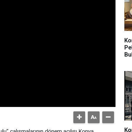
Kon
Pe
Bu
Ko
ulu” çalışmalarının dönem açılışı Konya