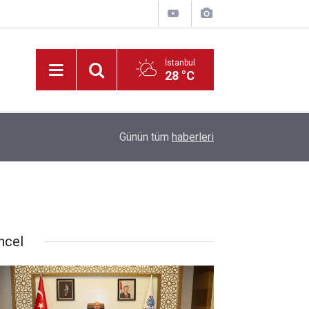
İstanbul
28 °C
lındı
17:47
Konya’da Silah Kaçakçılığı Operasyonu: 6 Gözalt
Günün tüm
haberleri
ncel