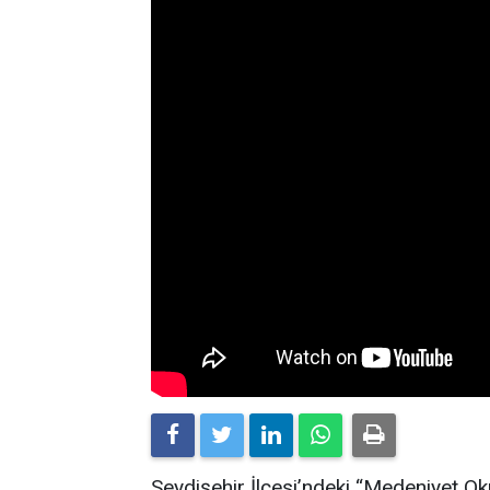
Seydişehir İlçesi’ndeki “Medeniyet Ok