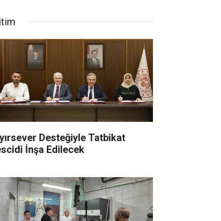
itim
yırsever Desteğiyle Tatbikat
scidi İnşa Edilecek