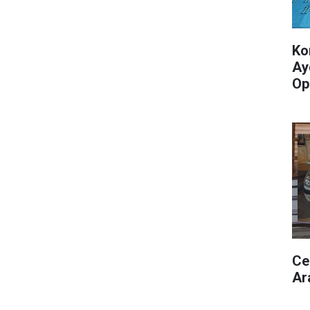
Ko
Ay
Op
Ce
Ar