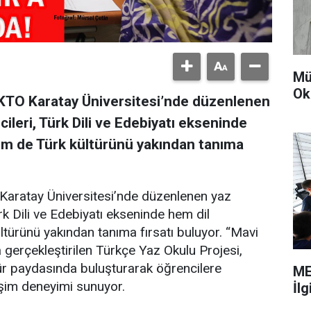
Mü
Ok
KTO Karatay Üniversitesi’nde düzenlenen
ileri, Türk Dili ve Edebiyatı ekseninde
hem de Türk kültürünü yakından tanıma
Karatay Üniversitesi’nde düzenlenen yaz
rk Dili ve Edebiyatı ekseninde hem dil
ltürünü yakından tanıma fırsatı buluyor. “Mavi
a gerçekleştirilen Türkçe Yaz Okulu Projesi,
ültür paydasında buluşturarak öğrencilere
ME
leşim deneyimi sunuyor.
İl