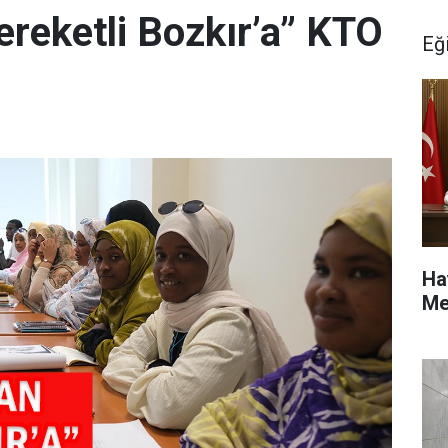
ereketli Bozkır’a” KTO
Eğ
Ha
Me