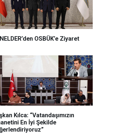
NELDER’den OSBÜK’e Ziyaret
şkan Kılca: “Vatandaşımızın
anetini En İyi Şekilde
ğerlendiriyoruz”