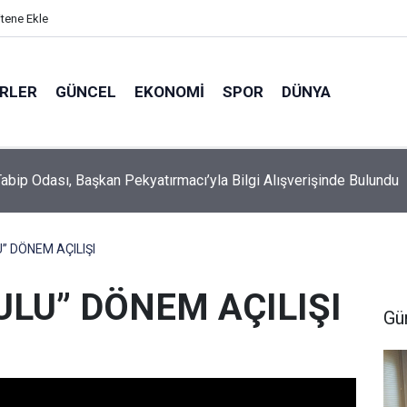
itene Ekle
ERLER
GÜNCEL
EKONOMI
SPOR
DÜNYA
a Fuhuş Operasyonu: 6 Mağdur Kadın Kurtarıldı, 3 Kişi Gözaltına A
” DÖNEM AÇILIŞI
LU” DÖNEM AÇILIŞI
Gü