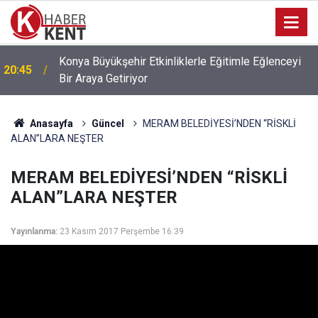
Başkan Öztürk: “Konya Sanayisi Bugün Yüksek
20:27
Rekabet Gücüne Sahip”
Anasayfa
Güncel
MERAM BELEDİYESİ’NDEN “RİSKLİ
ALAN”LARA NEŞTER
MERAM BELEDİYESİ’NDEN “RİSKLİ
ALAN”LARA NEŞTER
Yayınlanma:
23 Kasım 2017 Perşembe 16:39