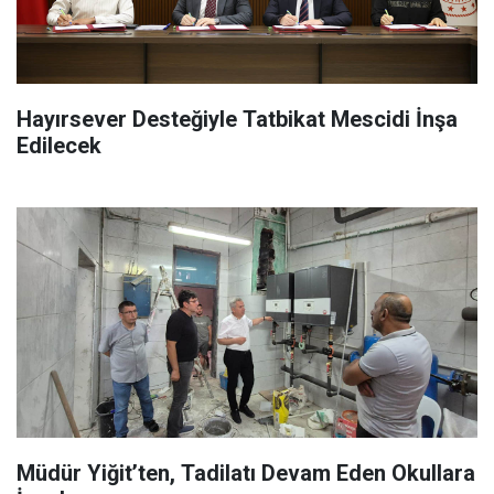
Hayırsever Desteğiyle Tatbikat Mescidi İnşa
Edilecek
Müdür Yiğit’ten, Tadilatı Devam Eden Okullara