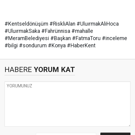
#Kentseldönüşüm #RiskliAlan #UluırmakAliHoca
#UluırmakSaka #Fahrünnisa #mahalle
#MeramBelediyesi #Başkan #FatmaToru #inceleme
#bilgi #sondurum #Konya #HaberKent
HABERE
YORUM KAT