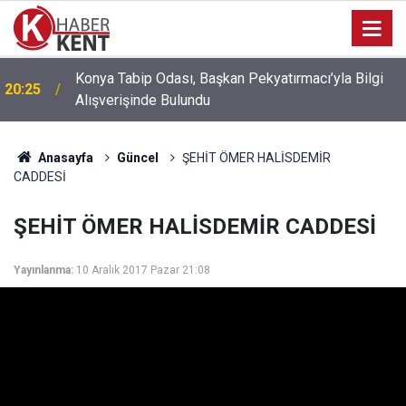
Konya’da Fuhuş Operasyonu: 6 Mağdur Kadın
18:14
Kurtarıldı, 3 Kişi Gözaltına Alındı
Anasayfa
Güncel
ŞEHİT ÖMER HALİSDEMİR
CADDESİ
ŞEHİT ÖMER HALİSDEMİR CADDESİ
Yayınlanma:
10 Aralık 2017 Pazar 21:08