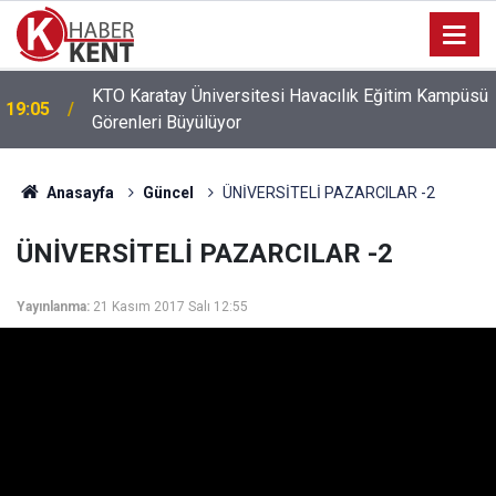
ü
16:21
İsmail Alemdar Kızını Evlendirdi
Anasayfa
Güncel
ÜNİVERSİTELİ PAZARCILAR -2
ÜNİVERSİTELİ PAZARCILAR -2
Yayınlanma:
21 Kasım 2017 Salı 12:55