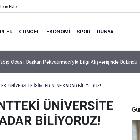
itene Ekle
ERLER
GÜNCEL
EKONOMI
SPOR
DÜNYA
a Fuhuş Operasyonu: 6 Mağdur Kadın Kurtarıldı, 3 Kişi Gözaltına A
EKİ ÜNİVERSİTE İSİMLERİNİ NE KADAR BİLİYORUZ!
NTTEKİ ÜNİVERSİTE
Gü
KADAR BİLİYORUZ!