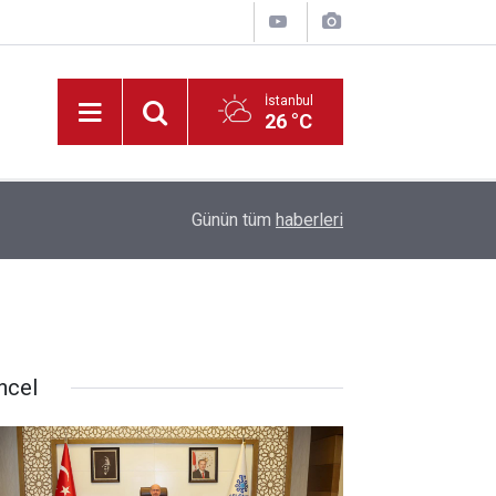
İstanbul
26 °C
lındı
17:47
Konya’da Silah Kaçakçılığı Operasyonu: 6 Gözalt
Günün tüm
haberleri
ncel