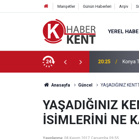
Manşetler
Günün Haberleri
Arşiv
S
YEREL HAB
, Başkan Pekyatırmacı’yla Bilgi Alışverişinde Bulundu
24
18:14
Konya’d
Anasayfa
Güncel
YAŞADIĞINIZ KENTT
YAŞADIĞINIZ KE
İSİMLERİNİ NE 
Yayınlanma:
08 Kasım 2017 Çarşamba 09:55