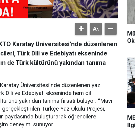
Mü
Ok
KTO Karatay Üniversitesi’nde düzenlenen
ileri, Türk Dili ve Edebiyatı ekseninde
hem de Türk kültürünü yakından tanıma
Karatay Üniversitesi’nde düzenlenen yaz
rk Dili ve Edebiyatı ekseninde hem dil
ltürünü yakından tanıma fırsatı buluyor. “Mavi
a gerçekleştirilen Türkçe Yaz Okulu Projesi,
ültür paydasında buluşturarak öğrencilere
ME
leşim deneyimi sunuyor.
İl