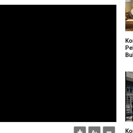
Kon
Pe
Bu
Ko