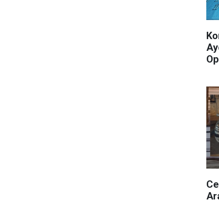
Ko
Ay
Op
Ce
Ar