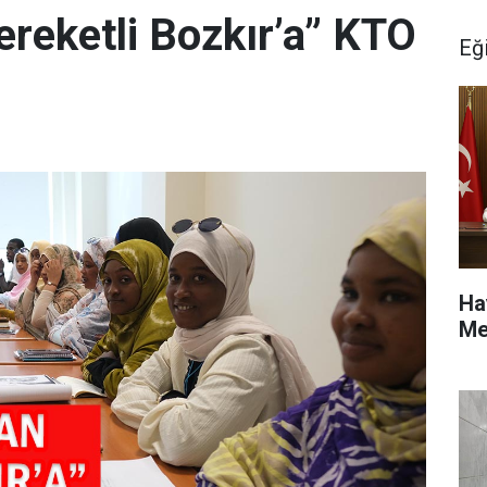
ereketli Bozkır’a” KTO
Eğ
Ha
Me