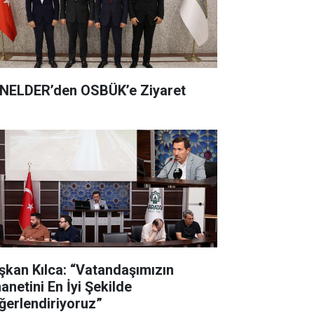
NELDER’den OSBÜK’e Ziyaret
şkan Kılca: “Vatandaşımızın
anetini En İyi Şekilde
ğerlendiriyoruz”