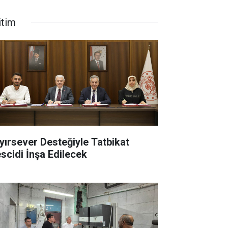
itim
yırsever Desteğiyle Tatbikat
scidi İnşa Edilecek