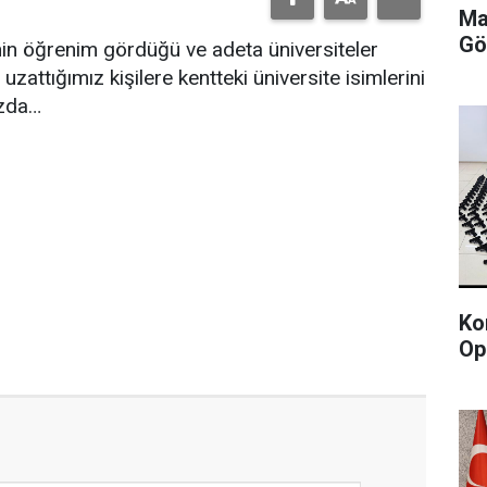
Ma
Gö
nin öğrenim gördüğü ve adeta üniversiteler
zattığımız kişilere kentteki üniversite isimlerini
ızda…
Ko
Op