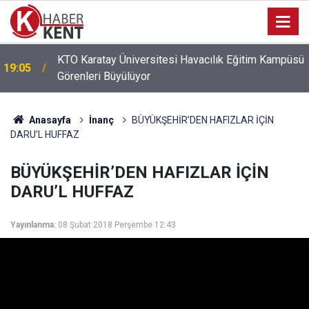
ü
16:21
İsmail Alemdar Kızını Evlendirdi
Anasayfa
İnanç
BÜYÜKŞEHİR’DEN HAFIZLAR İÇİN
DARU’L HUFFAZ
BÜYÜKŞEHİR’DEN HAFIZLAR İÇİN
DARU’L HUFFAZ
Yayınlanma:
08 Şubat 2018 Perşembe 12:43