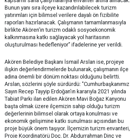
kapsamlı saha çalışmalarıyla envanter altına alınacak.
Bunun yanı sıra ilçeye kazandırılabilecek turizm
yatırımları için bilimsel verilere dayalı ön fizibilite
raporları hazırlanacak. Çalışmanın tamamlanmasıyla
birlikte Akören'in turizm odaklı sosyoekonomik
kalkınmasına katkı sağlayacak yol haritasının
oluşturulması hedefleniyor” ifadelerine yer verildi.
Akören Belediye Başkanı İsmail Arslan ise, projeye
ilişkin değerlendirmelerde bulunarak, çalışmanın ilçe
adına önemli bir dönüm noktası olduğunu belirtti.
Arslan, sözlerini şöyle sürdürdü: "Cumhurbaşkanımız
Sayın Recep Tayyip Erdoğan'ın kararıyla 2021 yılında
Tabiat Parkı ilan edilen Akören Mavi Boğaz Kanyonu
başta olmak üzere ilçemizin sahip olduğu turizm
değerlerinin bilimsel olarak ortaya konulması ve
ekonomik gelişimine katkı sunulması açısından bu
proje büyük önem taşıyor. İlçemizin turizm envanteri,
Proje Koordinatörü Doç. Dr. Abdurrahman Dinç ve