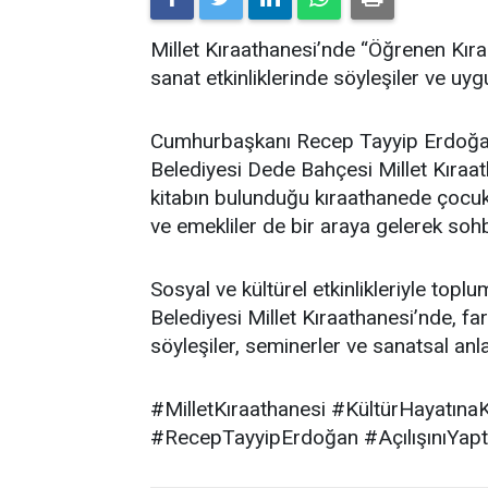
Millet Kıraathanesi’nde “Öğrenen Kıraa
sanat etkinliklerinde söyleşiler ve uyg
Cumhurbaşkanı Recep Tayyip Erdoğan’ı
Belediyesi Dede Bahçesi Millet Kıraat
kitabın bulunduğu kıraathanede çocukl
ve emekliler de bir araya gelerek soh
Sosyal ve kültürel etkinlikleriyle top
Belediyesi Millet Kıraathanesi’nde, fa
söyleşiler, seminerler ve sanatsal anl
#MilletKıraathanesi #KültürHayatına
#RecepTayyipErdoğan #AçılışınıYapt