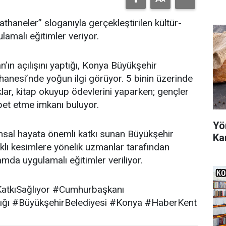
thaneler” sloganıyla gerçekleştirilen kültür-
ulamalı eğitimler veriyor.
n açılışını yaptığı, Konya Büyükşehir
hanesi’nde yoğun ilgi görüyor. 5 binin üzerinde
ar, kitap okuyup ödevlerini yaparken; gençler
bet etme imkanı buluyor.
Yö
lumsal hayata önemli katkı sunan Büyükşehir
Ka
rklı kesimlere yönelik uzmanlar tarafından
amda uygulamalı eğitimler veriliyor.
KatkıSağlıyor #Cumhurbaşkanı
ığı #BüyükşehirBelediyesi #Konya #HaberKent