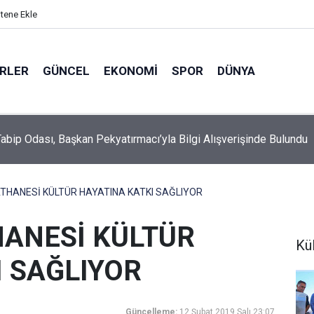
itene Ekle
ERLER
GÜNCEL
EKONOMI
SPOR
DÜNYA
a Fuhuş Operasyonu: 6 Mağdur Kadın Kurtarıldı, 3 Kişi Gözaltına A
ATHANESİ KÜLTÜR HAYATINA KATKI SAĞLIYOR
HANESİ KÜLTÜR
Kü
I SAĞLIYOR
Güncelleme:
12 Şubat 2019 Salı 23:07