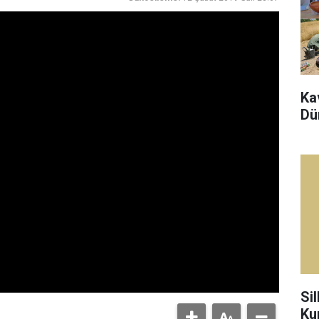
Ka
Dü
Sil
Ku