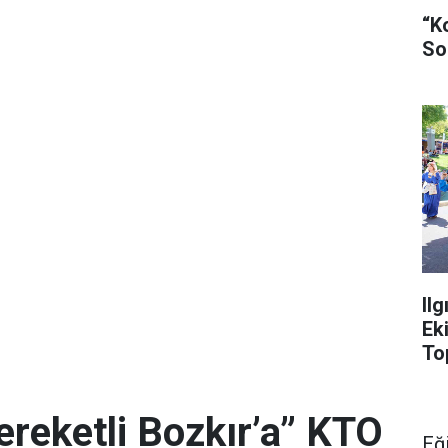
“K
So
Il
Ek
To
ereketli Bozkır’a” KTO
Eğ