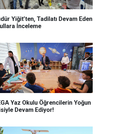
dür Yiğit’ten, Tadilatı Devam Eden
ullara İnceleme
GA Yaz Okulu Öğrencilerin Yoğun
gisiyle Devam Ediyor!