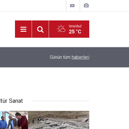
İstanbul
25 °C
lındı
17:47
Konya’da Silah Kaçakçılığı Operasyonu: 6 Gözalt
Günün tüm
haberleri
ltür Sanat