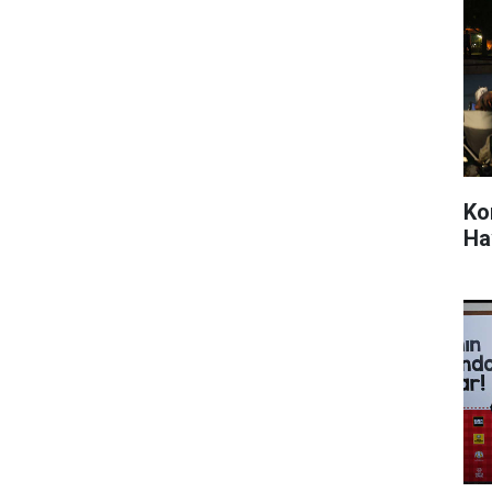
Ko
Ha