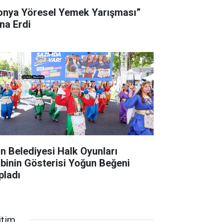
onya Yöresel Yemek Yarışması”
na Erdi
gın Belediyesi Halk Oyunları
ibinin Gösterisi Yoğun Beğeni
pladı
itim