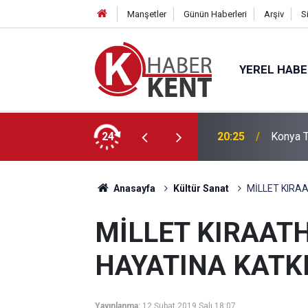
Manşetler
Günün Haberleri
Arşiv
S
YEREL HAB
, Başkan Pekyatırmacı’yla Bilgi Alışverişinde Bulundu
24
18:14
Konya’d
Anasayfa
Kültür Sanat
MİLLET KIRA
MİLLET KIRAAT
HAYATINA KATK
Yayınlanma:
12 Şubat 2019 Salı 18:07