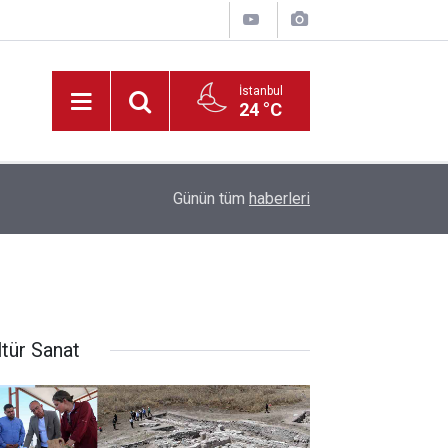
İstanbul
24 °C
06:45
"Mavi Atlas’tan Bereketli Bozkır’a” KTO Karatay’
Günün tüm
haberleri
ltür Sanat