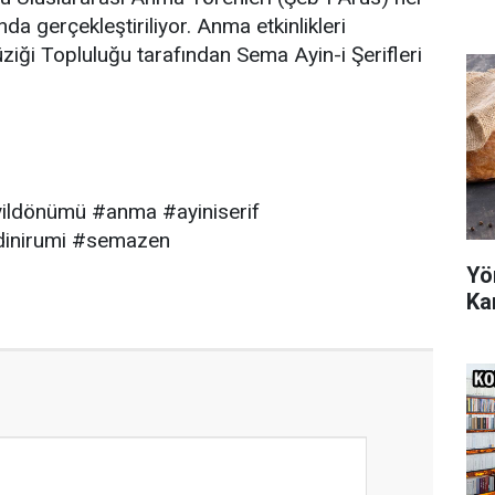
nda gerçekleştiriliyor. Anma etkinlikleri
ği Topluluğu tarafından Sema Ayin-i Şerifleri
ildönümü #anma #ayiniserif
dinirumi #semazen
Yö
Ka