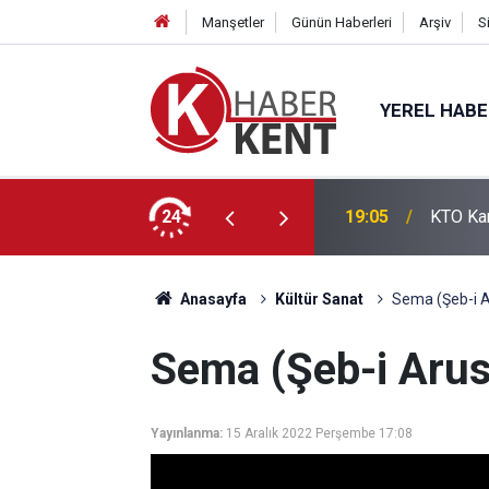
Manşetler
Günün Haberleri
Arşiv
S
YEREL HAB
lık Eğitim Kampüsü Görenleri Büyülüyor
24
16:21
İsmail 
Anasayfa
Kültür Sanat
Sema (Şeb-i A
Sema (Şeb-i Arus
Yayınlanma:
15 Aralık 2022 Perşembe 17:08