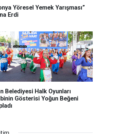
onya Yöresel Yemek Yarışması”
na Erdi
gın Belediyesi Halk Oyunları
ibinin Gösterisi Yoğun Beğeni
pladı
itim