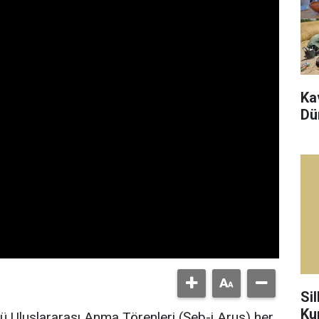
Ka
Dü
Sil
Ku
ü Uluslararası Anma Törenleri (Şeb-i Arus) her