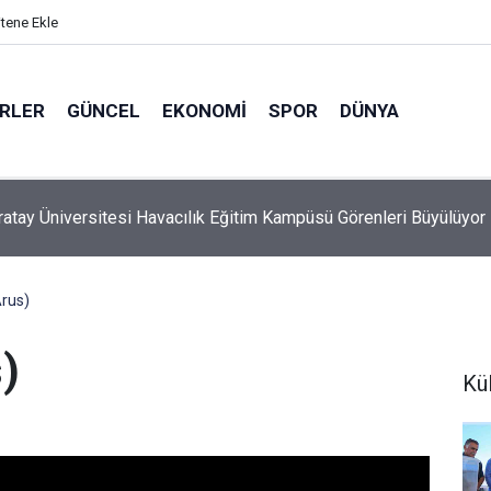
itene Ekle
ERLER
GÜNCEL
EKONOMI
SPOR
DÜNYA
Alemdar Kızını Evlendirdi
rus)
)
Kü