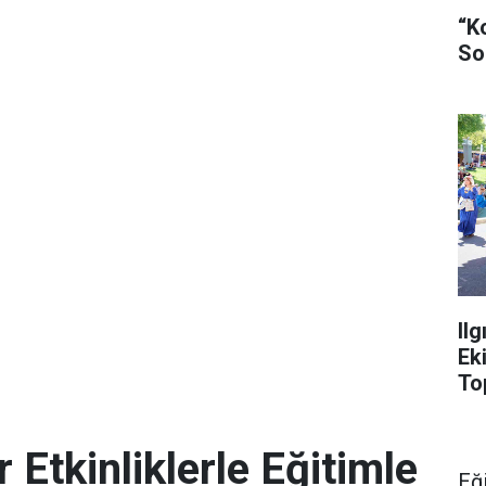
“K
So
Il
Ek
To
Etkinliklerle Eğitimle
Eğ