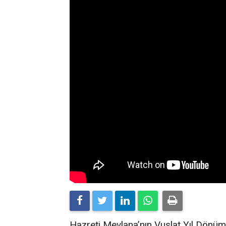
Hazreti Mevlana’nın Vuslat Yıl Dönüm