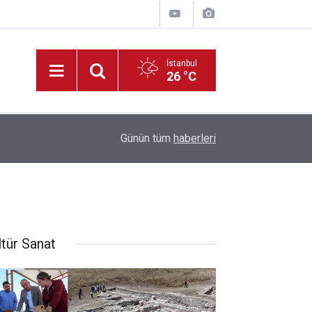
İstanbul
26 °C
22:09
Müdür Yiğit’ten, Tadilatı Devam Eden Okullara İ
Günün tüm
haberleri
ltür Sanat