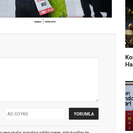
Ko
Ha
veya imalar, inançlara saldırı içeren, imla kuralları ile