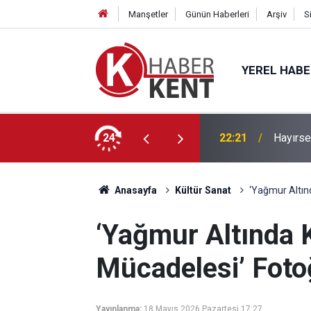
Manşetler
Günün Haberleri
Arşiv
S
YEREL HAB
’a” KTO Karatay’da!
24
22:21
Hayırse
Anasayfa
Kültür Sanat
‘Yağmur Altınd
‘Yağmur Altında 
Mücadelesi’ Fotoğ
Yayınlanma:
18 Mayıs 2026 Pazartesi 17:27