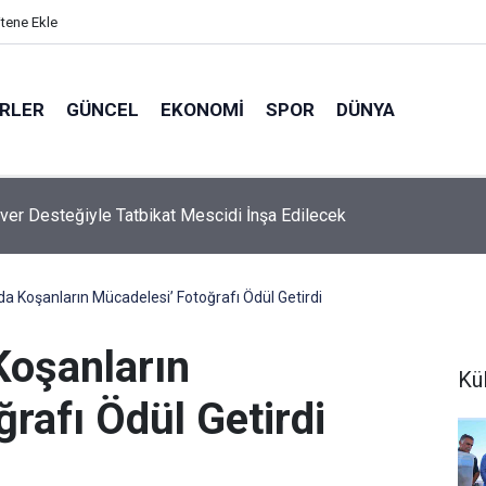
itene Ekle
ERLER
GÜNCEL
EKONOMI
SPOR
DÜNYA
ver Desteğiyle Tatbikat Mescidi İnşa Edilecek
a Koşanların Mücadelesi’ Fotoğrafı Ödül Getirdi
Koşanların
Kü
rafı Ödül Getirdi