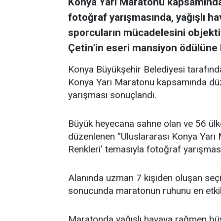
Konya Yarı Maratonu kapsamında
fotoğraf yarışmasında, yağışlı h
sporcuların mücadelesini objekti
Çetin’in eseri mansiyon ödülüne 
Konya Büyükşehir Belediyesi tarafından
Konya Yarı Maratonu kapsamında düz
yarışması sonuçlandı.
Büyük heyecana sahne olan ve 56 ülk
düzenlenen “Uluslararası Konya Yarı
Renkleri’ temasıyla fotoğraf yarışması 
Alanında uzman 7 kişiden oluşan seçic
sonucunda maratonun ruhunu en etkili 
Maratonda yağışlı havaya rağmen büy