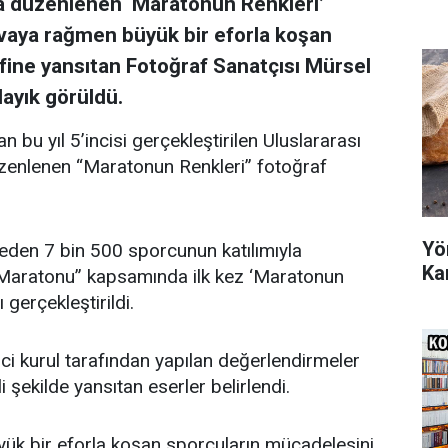
 düzenlenen ‘Maratonun Renkleri’
avaya rağmen büyük bir eforla koşan
fine yansıtan Fotoğraf Sanatçısı Mürsel
layık görüldü.
 bu yıl 5’incisi gerçekleştirilen Uluslararası
enlenen “Maratonun Renkleri” fotoğraf
Yö
eden 7 bin 500 sporcunun katılımıyla
Ka
 Maratonu” kapsamında ilk kez ‘Maratonun
gerçekleştirildi.
i kurul tarafından yapılan değerlendirmeler
şekilde yansıtan eserler belirlendi.
ük bir eforla koşan sporcuların mücadelesini