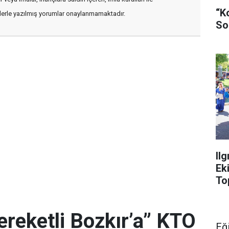
“K
flerle yazılmış yorumlar onaylanmamaktadır.
So
Il
Ek
To
ereketli Bozkır’a” KTO
Eğ