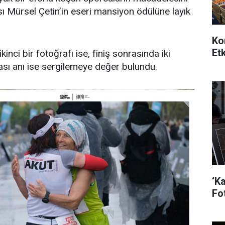
sı Mürsel Çetin’in eseri mansiyon ödülüne layık
Ko
Etk
nci bir fotoğrafı ise, finiş sonrasında iki
ası anı ise sergilemeye değer bulundu.
‘K
Fo