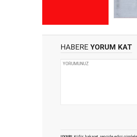
HABERE
YORUM KAT
UYARI:
Küfür, hakaret, rencide edici cümleler 