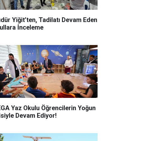
dür Yiğit’ten, Tadilatı Devam Eden
ullara İnceleme
GA Yaz Okulu Öğrencilerin Yoğun
gisiyle Devam Ediyor!