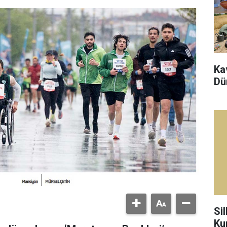
Ka
Dü
Sil
Ku