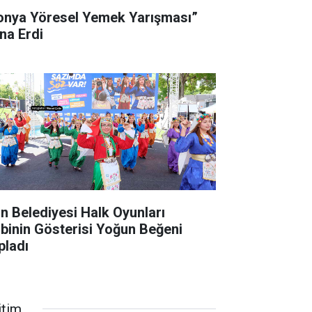
onya Yöresel Yemek Yarışması”
na Erdi
gın Belediyesi Halk Oyunları
ibinin Gösterisi Yoğun Beğeni
pladı
itim