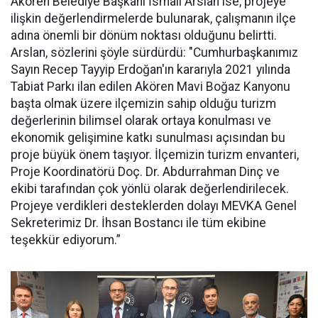
Akören Belediye Başkanı İsmail Arslan ise, projeye
ilişkin değerlendirmelerde bulunarak, çalışmanın ilçe
adına önemli bir dönüm noktası olduğunu belirtti.
Arslan, sözlerini şöyle sürdürdü: "Cumhurbaşkanımız
Sayın Recep Tayyip Erdoğan'ın kararıyla 2021 yılında
Tabiat Parkı ilan edilen Akören Mavi Boğaz Kanyonu
başta olmak üzere ilçemizin sahip olduğu turizm
değerlerinin bilimsel olarak ortaya konulması ve
ekonomik gelişimine katkı sunulması açısından bu
proje büyük önem taşıyor. İlçemizin turizm envanteri,
Proje Koordinatörü Doç. Dr. Abdurrahman Dinç ve
ekibi tarafından çok yönlü olarak değerlendirilecek.
Projeye verdikleri desteklerden dolayı MEVKA Genel
Sekreterimiz Dr. İhsan Bostancı ile tüm ekibine
teşekkür ediyorum.”