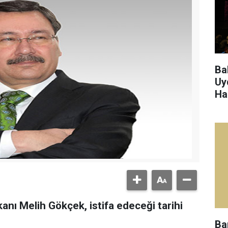
Ba
Uy
Ha
nı Melih Gökçek, istifa edeceği tarihi
Ba