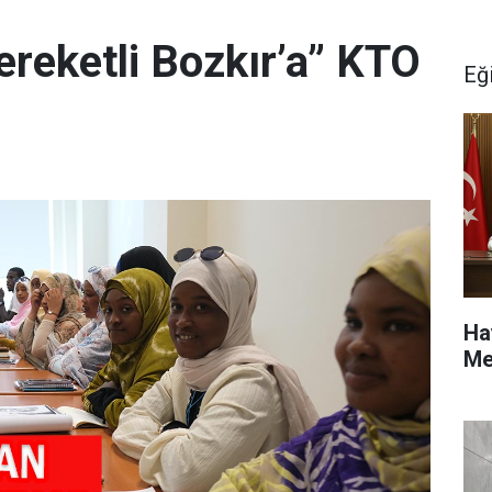
ereketli Bozkır’a” KTO
Eğ
Ha
Me