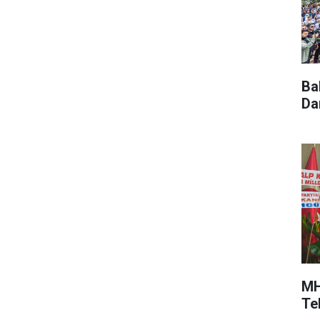
Ba
Da
MH
Te