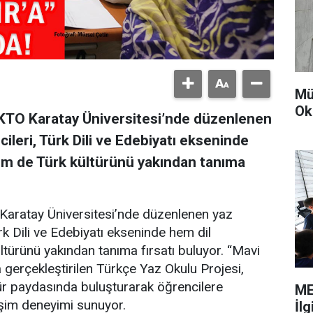
Mü
Ok
KTO Karatay Üniversitesi’nde düzenlenen
ileri, Türk Dili ve Edebiyatı ekseninde
hem de Türk kültürünü yakından tanıma
Karatay Üniversitesi’nde düzenlenen yaz
rk Dili ve Edebiyatı ekseninde hem dil
ltürünü yakından tanıma fırsatı buluyor. “Mavi
a gerçekleştirilen Türkçe Yaz Okulu Projesi,
ültür paydasında buluşturarak öğrencilere
ME
leşim deneyimi sunuyor.
İl