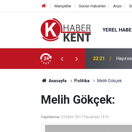
Manşetler
Günün Haberleri
Arşiv
S
YEREL HAB
’a” KTO Karatay’da!
24
22:21
Hayırse
Anasayfa
Politika
Melih Gökçek:
Melih Gökçek:
Yayınlanma:
23 Ekim 2017 Pazartesi 19:51