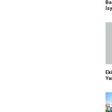
Ba
İs
Ek
Ya