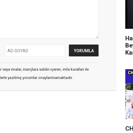
Ha
Be
Ka
veya imalar, inançlara saldırı içeren, imla kuralları ile
flerle yazılmış yorumlar onaylanmamaktadır.
CH