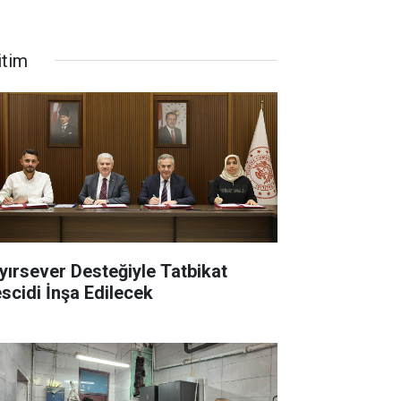
itim
yırsever Desteğiyle Tatbikat
scidi İnşa Edilecek