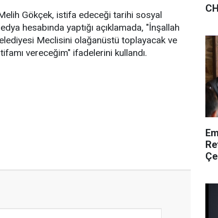
CH
lih Gökçek, istifa edeceği tarihi sosyal
dya hesabında yaptığı açıklamada, "İnşallah
lediyesi Meclisini olağanüstü toplayacak ve
ifamı vereceğim" ifadelerini kullandı.
Em
Re
Çel