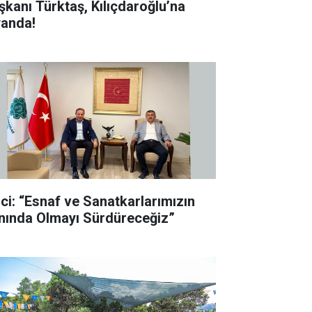
şkanı Türktaş, Kılıçdaroğlu’na
yanda!
ici: “Esnaf ve Sanatkarlarımızın
nında Olmayı Sürdüreceğiz”