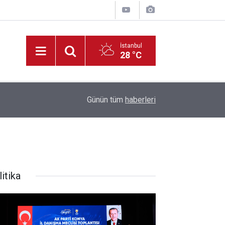
İstanbul
28 °C
22:09
Müdür Yiğit’ten, Tadilatı Devam Eden Okullara İ
Günün tüm
haberleri
itika