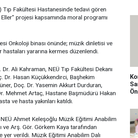
) Tıp Fakültesi Hastanesinde tedavi gören
n Eller” projesi kapsamında moral programı
 Onkoloji binası önünde; müzik dinletisi ve
er hastaları yararına kermes düzenlendi.
. Dr. Ali Kahraman, NEÜ Tıp Fakültesi Dekanı
Ko
. Dr. Hasan Küçükkendirci, Başhekim
Sa
Güner, Doç. Dr. Yasemin Akkurt Durduran,
Ön
. Dr. Mehmet Artaç, Hastane Başmüdürü Hakan
sta ve hasta yakınları katıldı.
e NEÜ Ahmet Keleşoğlu Müzik Eğitimi Anabilim
gı ve Arş. Gör. Görkem Kaya tarafından
e yer verildi. Müzik Eğitimi Anabilim Dalı