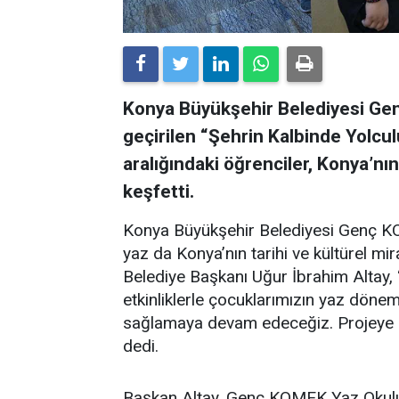
Konya Büyükşehir Belediyesi G
geçirilen “Şehrin Kalbinde Yolculu
aralığındaki öğrenciler, Konya’nın
keşfetti.
Konya Büyükşehir Belediyesi Genç KO
yaz da Konya’nın tarihi ve kültürel mi
Belediye Başkanı Uğur İbrahim Altay, “
etkinliklerle çocuklarımızın yaz dönem
sağlamaya devam edeceğiz. Projeye k
dedi.
Başkan Altay, Genç KOMEK Yaz Okulu 