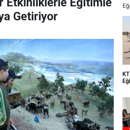
Etkinliklerle Eğitimle
Eğ
ya Getiriyor
KT
Eğ