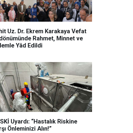
hit Uz. Dr. Ekrem Karakaya Vefat
ldönümünde Rahmet, Minnet ve
lemle Yâd Edildi
SKİ Uyardı: “Hastalık Riskine
rşı Önleminizi Alın!”