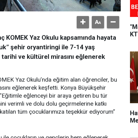
"M
KT
enç KOMEK Yaz Okulu kapsamında hayata
k” şehir oryantiringi ile 7-14 yaş
 tarihi ve kültürel mirasını eğlenerek
MEK Yaz Okulu’nda eğitim alan öğrenciler, bu
rasını eğlenerek keşfetti. Konya Büyükşehir
Eğitimle eğlenceyi bir araya getiren bu tür
ini verimli ve dolu dolu geçirmelerine katkı
atılan tüm çocuklarımıza teşekkür ediyorum”
Ha
Me
ile çocukların ve gençlerin hem eğlenerek