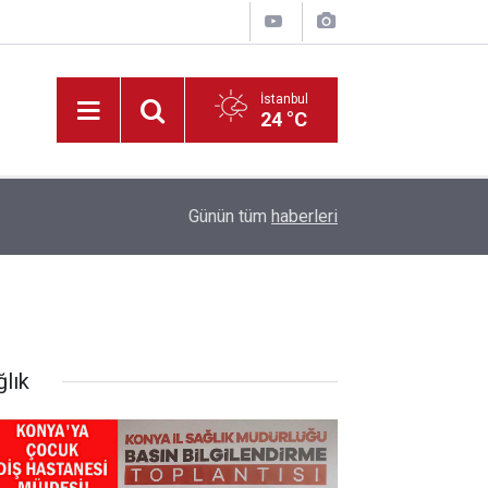
İstanbul
24 °C
19:33
HAYAT 112 Acil Kamu Spotu Yayında!
Günün tüm
haberleri
ğlık