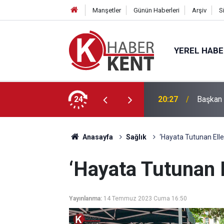
Manşetler
Günün Haberleri
Arşiv
S
YEREL HAB
ğitimle Eğlenceyi Bir Araya Getiriyor
24
20:27
Başkan 
Anasayfa
Sağlık
‘Hayata Tutunan Elle
‘Hayata Tutunan E
Yayınlanma:
14 Temmuz 2023 Cuma 16:50