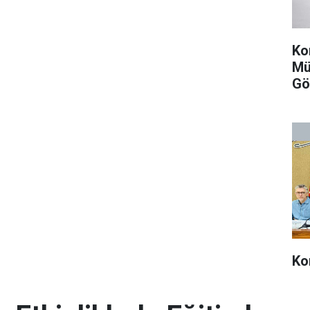
Ko
Mü
Gö
Kor