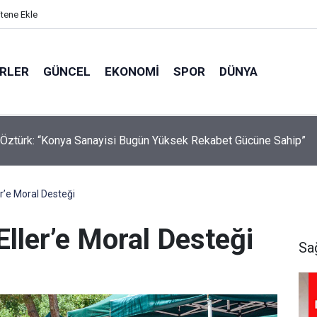
itene Ekle
ERLER
GÜNCEL
EKONOMI
SPOR
DÜNYA
Öztürk: “Konya Sanayisi Bugün Yüksek Rekabet Gücüne Sahip”
r’e Moral Desteği
ller’e Moral Desteği
Sa