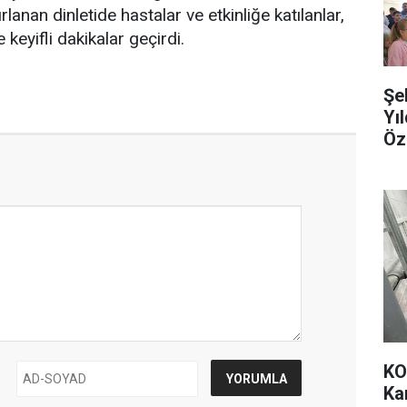
lanan dinletide hastalar ve etkinliğe katılanlar,
 keyifli dakikalar geçirdi.
Şe
Yı
Öz
KO
Ka