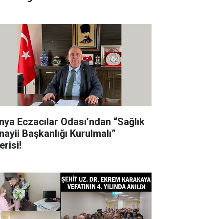
nya Eczacılar Odası’ndan “Sağlık
nayii Başkanlığı Kurulmalı”
erisi!