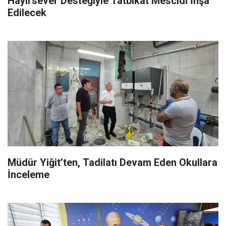
Hayırsever Desteğiyle Tatbikat Mescidi İnşa
Edilecek
Müdür Yiğit’ten, Tadilatı Devam Eden Okullara
İnceleme