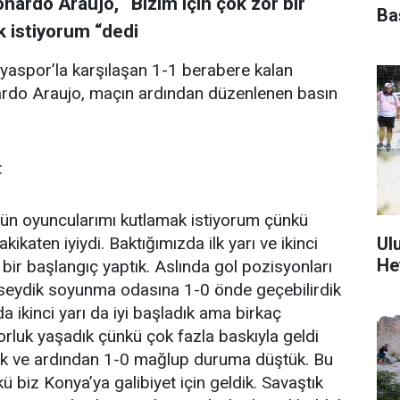
nardo Araujo, “Bizim için çok zor bir
Ba
 istiyorum “dedi
nyaspor’la karşılaşan 1-1 berabere kalan
ardo Araujo, maçın ardından düzenlenen basın
:
ugün oyuncularımı kutlamak istiyorum çünkü
Ul
katen iyiydi. Baktığımızda ilk yarı ve ikinci
He
i bir başlangıç yaptık. Aslında gol pozisyonları
rseydik soyunma odasına 1-0 önde geçebilirdik
da ikinci yarı da iyi başladık ama birkaç
rluk yaşadık çünkü çok fazla baskıyla geldi
dık ve ardından 1-0 mağlup duruma düştük. Bu
ü biz Konya’ya galibiyet için geldik. Savaştık