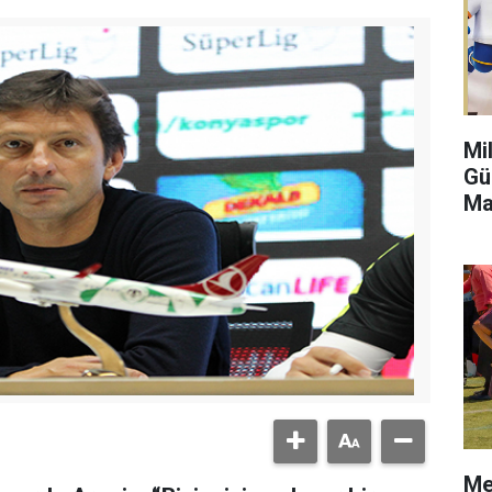
Mi
Gü
Ma
Me