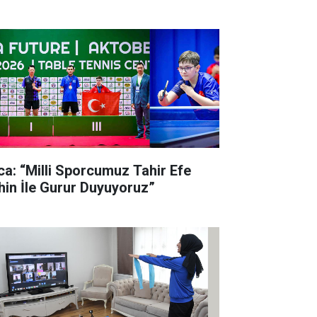
lca: “Milli Sporcumuz Tahir Efe
hin İle Gurur Duyuyoruz”