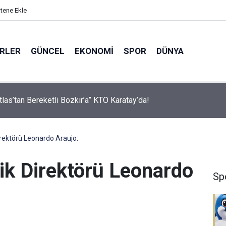
itene Ekle
ERLER
GÜNCEL
EKONOMI
SPOR
DÜNYA
ver Desteğiyle Tatbikat Mescidi İnşa Edilecek
rektörü Leonardo Araujo:
ik Direktörü Leonardo
Sp