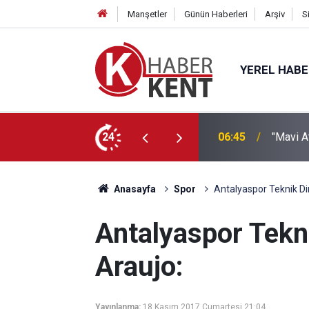
Manşetler
Günün Haberleri
Arşiv
S
YEREL HAB
’a” KTO Karatay’da!
24
22:21
Hayırse
Anasayfa
Spor
Antalyaspor Teknik Di
Antalyaspor Tekn
Araujo:
Yayınlanma:
18 Kasım 2017 Cumartesi 21:04