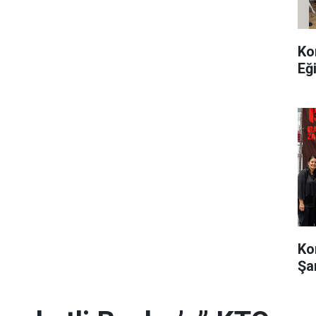
Ko
Eğ
Ko
Şa