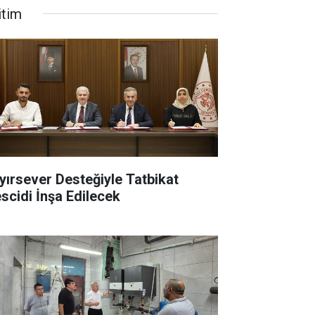
itim
yırsever Desteğiyle Tatbikat
scidi İnşa Edilecek