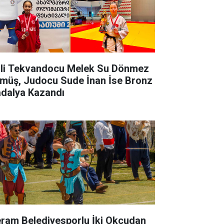
lli Tekvandocu Melek Su Dönmez
müş, Judocu Sude İnan İse Bronz
dalya Kazandı
ram Belediyesporlu İki Okçudan