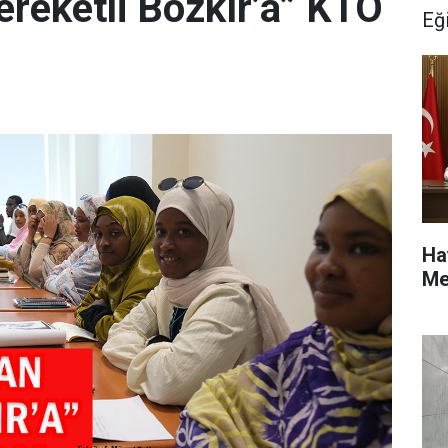
ereketli Bozkır’a” KTO
Eğ
Ha
Me