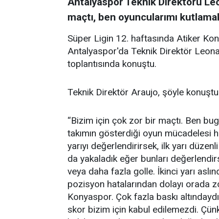
Antalyaspor Teknik Direktörü Leo
maçtı, ben oyuncularımı kutlamak
Süper Ligin 12. haftasında Atiker Ko
Antalyaspor'da Teknik Direktör Leon
toplantısında konuştu.
Teknik Direktör Araujo, şöyle konuştu
“Bizim için çok zor bir maçtı. Ben b
takımın gösterdiği oyun mücadelesi haki
yarıyı değerlendirirsek, ilk yarı düzenl
da yakaladık eğer bunları değerlendi
veya daha fazla golle. İkinci yarı aslın
pozisyon hatalarından dolayı orada zo
Konyaspor. Çok fazla baskı altınday
skor bizim için kabul edilemezdi. Çünk