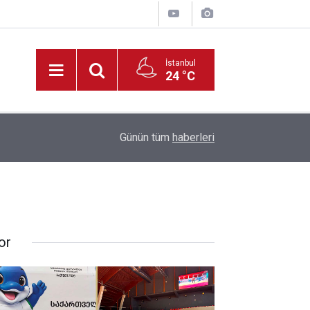
İstanbul
24 °C
22:09
Müdür Yiğit’ten, Tadilatı Devam Eden Okullara İ
Günün tüm
haberleri
or