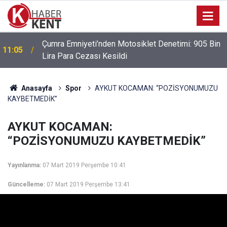
Park Halindeki Aracın Camını Kırarak Para ve
10:38
Altınları Çalan Şüpheliler Yakalandı
Anasayfa
Spor
AYKUT KOCAMAN: “POZİSYONUMUZU
KAYBETMEDİK”
AYKUT KOCAMAN:
“POZİSYONUMUZU KAYBETMEDİK”
Yayınlanma:
07 Mart 2019 Perşembe 10:41
Güncelleme:
07 Mart 2019 Perşembe 13:41