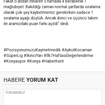
Fakat o andan itibaren 5 haftada 4 beraberlik 1
mağlubiyet. Bakıldığı zaman normal şartlarda sıralama
olarak çok şey kaybetmemiz gerekirken sadece 1
sıralama aşağı düştük. Ancak ikinci ve üçüncü takım
ile aramızdaki puan farkı açıldı” dedi.
#PozisyonumuzuKaymetmedik #AykutKocaman
#SüperLig #İkinciYarı #İlk7HaftasıDeğerlendirme
#Konyaspor #Konya #HaberKent
HABERE
YORUM KAT