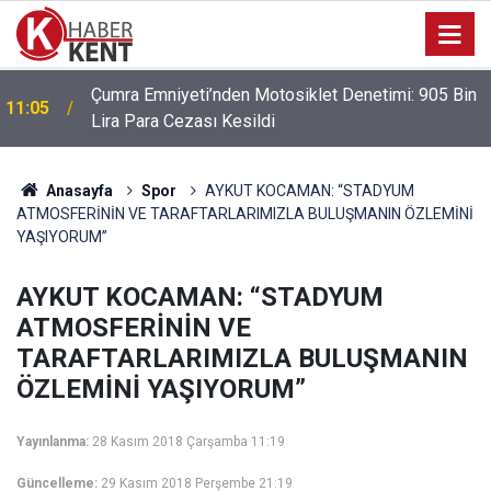
Park Halindeki Aracın Camını Kırarak Para ve
10:38
Altınları Çalan Şüpheliler Yakalandı
Anasayfa
Spor
AYKUT KOCAMAN: “STADYUM
ATMOSFERİNİN VE TARAFTARLARIMIZLA BULUŞMANIN ÖZLEMİNİ
YAŞIYORUM”
AYKUT KOCAMAN: “STADYUM
ATMOSFERİNİN VE
TARAFTARLARIMIZLA BULUŞMANIN
ÖZLEMİNİ YAŞIYORUM”
Yayınlanma:
28 Kasım 2018 Çarşamba 11:19
Güncelleme:
29 Kasım 2018 Perşembe 21:19