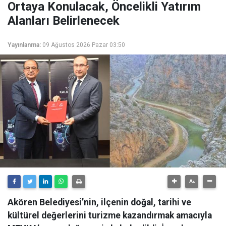
Ortaya Konulacak, Öncelikli Yatırım
Alanları Belirlenecek
Yayınlanma:
09 Ağustos 2026 Pazar 03:50
Akören Belediyesi’nin, ilçenin doğal, tarihi ve
kültürel değerlerini turizme kazandırmak amacıyla