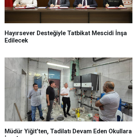
Hayırsever Desteğiyle Tatbikat Mescidi İnşa
Edilecek
Müdür Yiğit’ten, Tadilatı Devam Eden Okullara