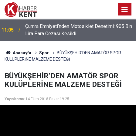
Park Halindeki Aracın Camını Kırarak Para ve
10:38
Altınları Çalan Şüpheliler Yakalandı
Anasayfa
Spor
BÜYÜKŞEHİR’DEN AMATÖR SPOR
KULÜPLERİNE MALZEME DESTEĞİ
BÜYÜKŞEHİR’DEN AMATÖR SPOR
KULÜPLERİNE MALZEME DESTEĞİ
Yayınlanma:
14 Ekim 2018 Pazar 19:25