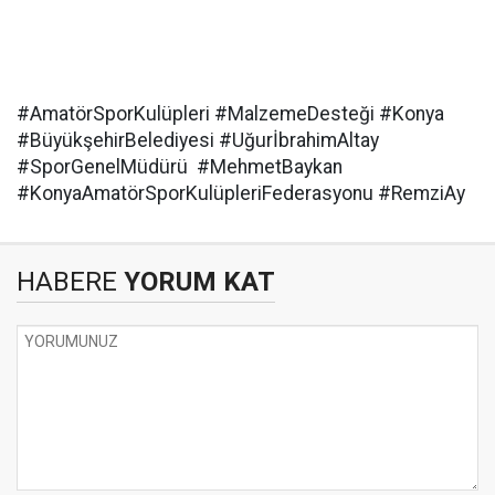
#AmatörSporKulüpleri #MalzemeDesteği #Konya
#BüyükşehirBelediyesi #UğurİbrahimAltay
#SporGenelMüdürü #MehmetBaykan
#KonyaAmatörSporKulüpleriFederasyonu #RemziAy
HABERE
YORUM KAT