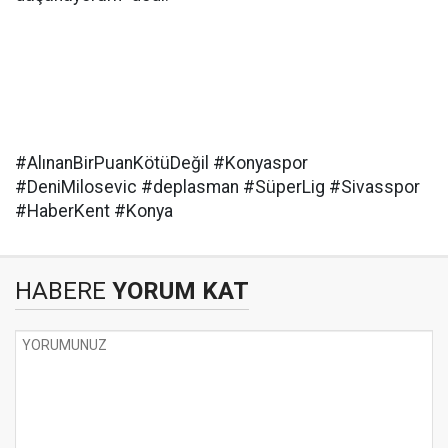
#AlınanBirPuanKötüDeğil #Konyaspor
#DeniMilosevic #deplasman #SüperLig #Sivasspor
#HaberKent #Konya
HABERE
YORUM KAT