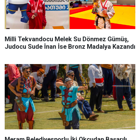
Milli Tekvandocu Melek Su Dönmez Gümüş,
Judocu Sude İnan İse Bronz Madalya Kazandı
Meram Belediyesporlu İki Okçudan Başarılı