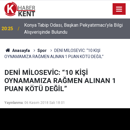
Konya’da Fuhuş Operasyonu: 6 Mağdur Kadın
18:14
Kurtarıldı, 3 Kişi Gözaltına Alındı
Anasayfa
Spor
DENİ MİLOSEVİC: “10 KİŞİ
OYNAMAMIZA RAĞMEN ALINAN 1 PUAN KÖTÜ DEĞİL”
DENİ MİLOSEVİC: “10 KİŞİ
OYNAMAMIZA RAĞMEN ALINAN 1
PUAN KÖTÜ DEĞİL”
Yayınlanma:
06 Kasım 2018 Salı 18:01