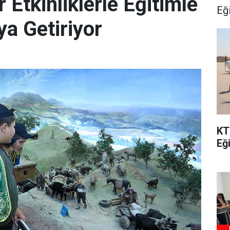
Etkinliklerle Eğitimle
Eğ
ya Getiriyor
KT
Eğ