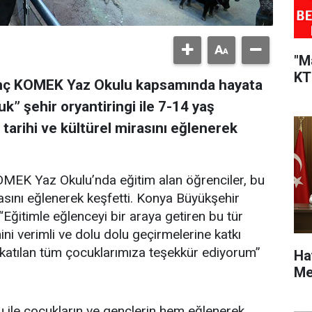
"M
KT
enç KOMEK Yaz Okulu kapsamında hayata
k” şehir oryantiringi ile 7-14 yaş
 tarihi ve kültürel mirasını eğlenerek
MEK Yaz Okulu’nda eğitim alan öğrenciler, bu
rasını eğlenerek keşfetti. Konya Büyükşehir
Eğitimle eğlenceyi bir araya getiren bu tür
ini verimli ve dolu dolu geçirmelerine katkı
atılan tüm çocuklarımıza teşekkür ediyorum”
Ha
Me
ile çocukların ve gençlerin hem eğlenerek