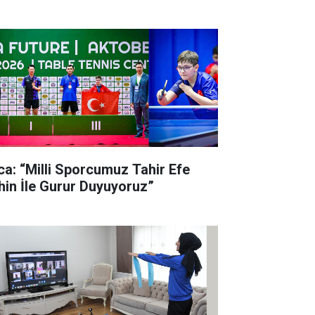
lca: “Milli Sporcumuz Tahir Efe
hin İle Gurur Duyuyoruz”