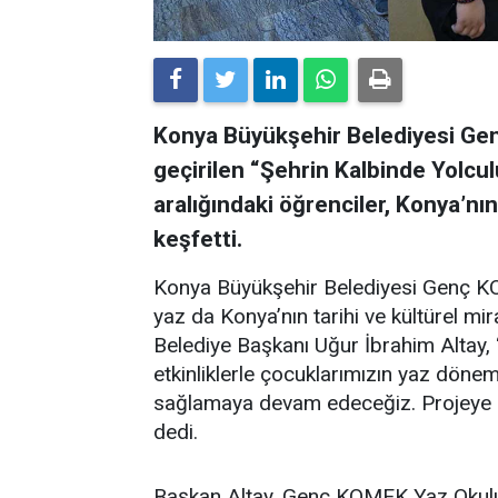
Konya Büyükşehir Belediyesi G
geçirilen “Şehrin Kalbinde Yolculu
aralığındaki öğrenciler, Konya’nın
keşfetti.
Konya Büyükşehir Belediyesi Genç KO
yaz da Konya’nın tarihi ve kültürel mi
Belediye Başkanı Uğur İbrahim Altay, “
etkinliklerle çocuklarımızın yaz dönem
sağlamaya devam edeceğiz. Projeye k
dedi.
Başkan Altay, Genç KOMEK Yaz Okulu 