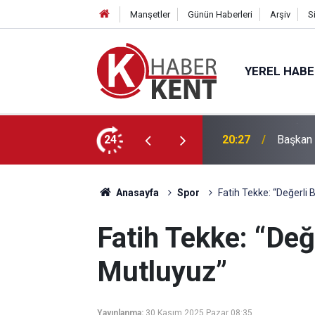
Manşetler
Günün Haberleri
Arşiv
S
YEREL HAB
ğitimle Eğlenceyi Bir Araya Getiriyor
24
20:27
Başkan 
Anasayfa
Spor
Fatih Tekke: “Değerli 
Fatih Tekke: “Değ
Mutluyuz”
Yayınlanma:
30 Kasım 2025 Pazar 08:35