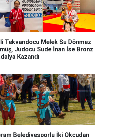
lli Tekvandocu Melek Su Dönmez
müş, Judocu Sude İnan İse Bronz
dalya Kazandı
ram Belediyesporlu İki Okçudan