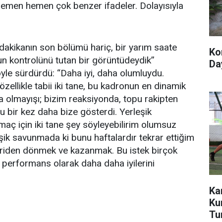
emen hemen çok benzer ifadeler. Dolayısıyla
 dakikanın son bölümü hariç, bir yarım saate
Ko
un kontrolünü tutan bir görüntüdeydik”
Day
şöyle sürdürdü: “Daha iyi, daha olumluydu.
özellikle tabii iki tane, bu kadronun en dinamik
olmayışı; bizim reaksiyonda, topu rakipten
 bir kez daha bize gösterdi. Yerleşik
ç için iki tane şey söyleyebilirim olumsuz
ik savunmada ki bunu haftalardır tekrar ettiğim
geriden dönmek ve kazanmak. Bu istek birçok
erformans olarak daha daha iyilerini
Ka
Ku
Tu