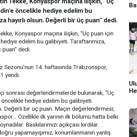
ih Tekke, Konyaspor maçına ilişkin, “Üç
Ba
din’e öncelikle hediye edelim bu
za hayırlı olsun. Değerli bir üç puan” dedi.
ekke, Konyaspor maçına ilişkin, “Üç puan için
hediye edelim bu galibiyeti. Taraftarımıza,
ç puan” dedi.
z Sezonu’nun 14. haftasında Trabzonspor,
1 yendi.
Ul
He
çı sonrası değerlendirmelerde bulunarak, “Üç
öncelikle hediye edelim bu galibiyeti.
n. Değerli bir üç puan. Maçın değerlendirmesi;
or… Özellikle ilk yarının ilk bölümü hatta belki
nadılar. Baskılarımızı açıkçası kırdılar.
 doğru yapamayışımız, konumlanmanın yanlış