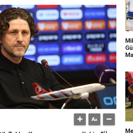
Mi
Gü
Ma
Me