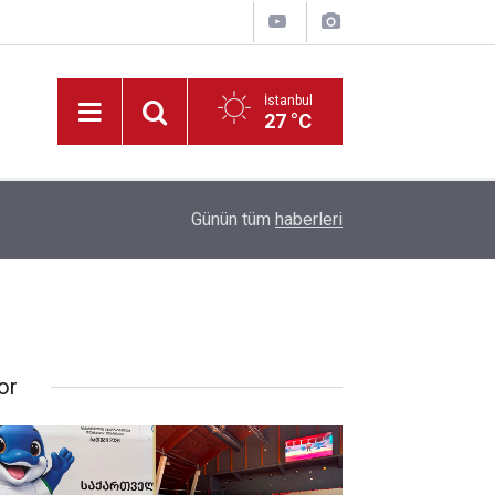
İstanbul
27 °C
19:33
HAYAT 112 Acil Kamu Spotu Yayında!
Günün tüm
haberleri
or