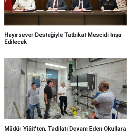
Hayırsever Desteğiyle Tatbikat Mescidi İnşa
Edilecek
Müdür Yiğit’ten, Tadilatı Devam Eden Okullara