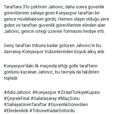
Taraftara 3’lü çektiren Jahovic, daha sonra güvenlik
görevlilerinin sahaya giren Konyaspor taraftarı bir
gence müdahalesini gördü. Hemen olayın olduğu yere
giden ve taraftarı güvenlik görevlilerinin elinden alan
Jahovic, gencin isteği üzerine formasını hediye etti.
Genç taraftarı tribüne kadar götüren Jahovic’in bu
davranışı Konyaspor trübünlerinden büyük alkış aldı.
Konyaspor’daki ilk maçında attığı golle taraftarın
gönlünü kazanan Jahovic, bu tavrıyla da takdirleri
topladı.
#AdisJahovic #Konyaspor #ZiraatTürkiyeKupası
#ÇeyrekFinal #Galatasaray #MaçSonu
#SahayaGirenTaraftar #GüvenlikGörevlileri
#ElindenAldı #TribüneKadarGötürdü