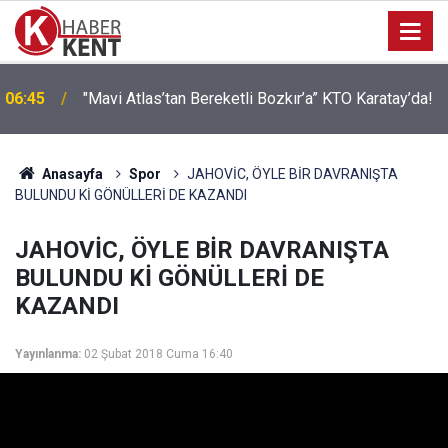
Hayırsever Desteğiyle Tatbikat Mescidi İnşa
22:21
Edilecek
Anasayfa
Spor
JAHOVİC, ÖYLE BİR DAVRANIŞTA
BULUNDU Kİ GÖNÜLLERİ DE KAZANDI
JAHOVİC, ÖYLE BİR DAVRANIŞTA
BULUNDU Kİ GÖNÜLLERİ DE
KAZANDI
Yayınlanma:
02 Şubat 2018 Cuma 16:40