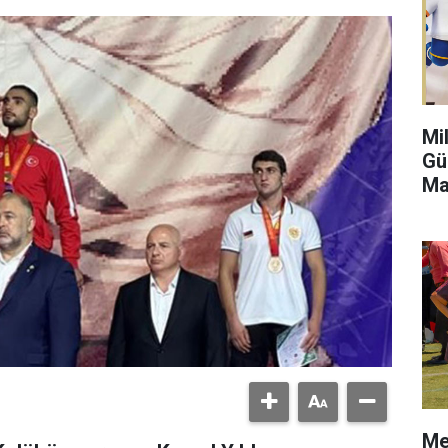
Mi
Gü
Ma
Me