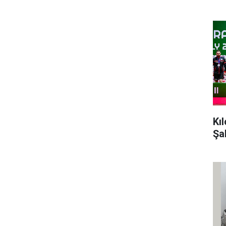
Kı
Şa