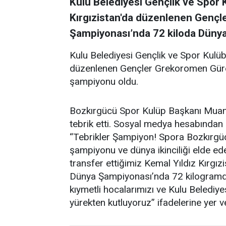
Kulu Belediyesi Gençlik ve Spor 
Kırgızistan'da düzenlenen Genç
Şampiyonası’nda 72 kiloda Düny
Kulu Belediyesi Gençlik ve Spor Kulüb
düzenlenen Gençler Grekoromen Gür
şampiyonu oldu.
Bozkırgücü Spor Kulüp Başkanı Muam
tebrik etti. Sosyal medya hesabında
“Tebrikler Şampiyon! Spora Bozkırgü
şampiyonu ve dünya ikinciliği elde ed
transfer ettiğimiz Kemal Yıldız Kırg
Dünya Şampiyonası’nda 72 kilogram
kıymetli hocalarımızı ve Kulu Belediy
yürekten kutluyoruz” ifadelerine yer v