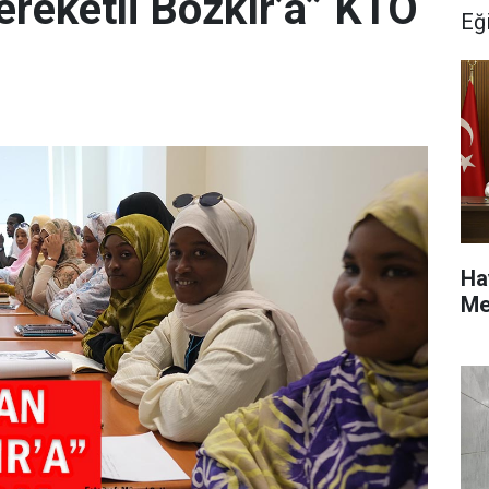
ereketli Bozkır’a” KTO
Eğ
Ha
Me