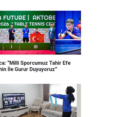
lca: “Milli Sporcumuz Tahir Efe
hin İle Gurur Duyuyoruz”