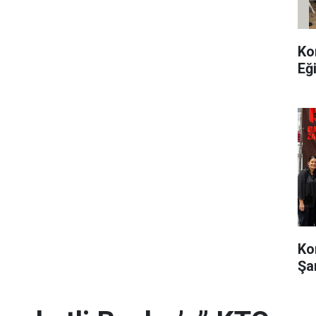
Ko
Eğ
Ko
Şa