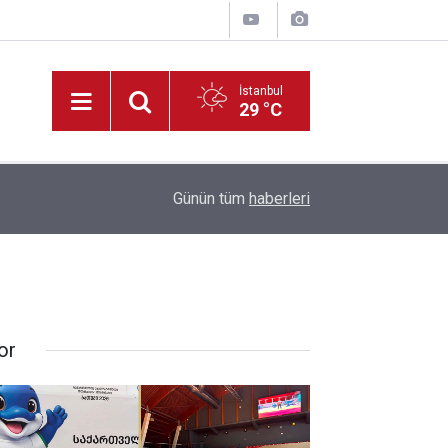
İstanbul
29 °C
22:09
Müdür Yiğit’ten, Tadilatı Devam Eden Okullara İ
Günün tüm
haberleri
or