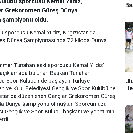
Kulübü sporcusu Kemal Yıldız,
Ba
ler Grekoromen Güreş Dünya
a şampiyonu oldu.
ü sporcusu Kemal Yıldız, Kırgızistan'da
eş Dünya Şampiyonası’nda 72 kiloda Dünya
mer Tunahan eski sporcusu Kemal Yıldız’ı
n açıklamada bulunan Başkan Tunahan,
cü Spor Kulübü'nde başlayan Türkiye
Ul
He
en ve Kulu Belediyesi Gençlik ve Spor Kulübü'ne
ızistan'da düzenlenen Gençler Grekoromen Güreş
da Dünya şampiyonu olmuştur. Sporcumuzu
esi Gençlik ve Spor Kulübü başkanı ve yönetimini
erdi.