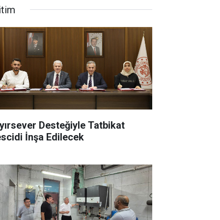
itim
yırsever Desteğiyle Tatbikat
scidi İnşa Edilecek