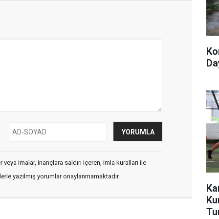
Ko
Day
veya imalar, inançlara saldırı içeren, imla kuralları ile
flerle yazılmış yorumlar onaylanmamaktadır.
Ka
Ku
Tu