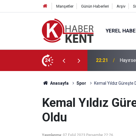
Manşetler
Günün Haberleri
Arşiv
S
YEREL HAB
’a” KTO Karatay’da!
24
22:21
Hayırse
Anasayfa
Spor
Kemal Yıldız Güreşte
Kemal Yıldız Gü
Oldu
Yayınlanma:
07 Eylül 2023 Perşembe 22:26