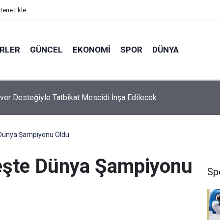
itene Ekle
ERLER
GÜNCEL
EKONOMI
SPOR
DÜNYA
ver Desteğiyle Tatbikat Mescidi İnşa Edilecek
 Dünya Şampiyonu Oldu
reşte Dünya Şampiyonu
Sp