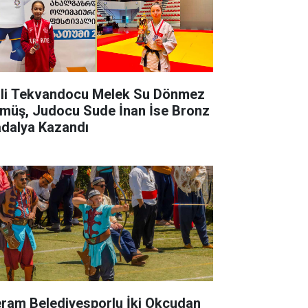
lli Tekvandocu Melek Su Dönmez
müş, Judocu Sude İnan İse Bronz
dalya Kazandı
ram Belediyesporlu İki Okçudan