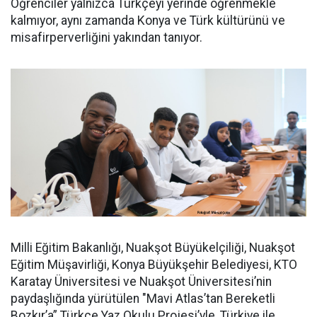
Öğrenciler yalnızca Türkçeyi yerinde öğrenmekle
kalmıyor, aynı zamanda Konya ve Türk kültürünü ve
misafirperverliğini yakından tanıyor.
Milli Eğitim Bakanlığı, Nuakşot Büyükelçiliği, Nuakşot
Eğitim Müşavirliği, Konya Büyükşehir Belediyesi, KTO
Karatay Üniversitesi ve Nuakşot Üniversitesi’nin
paydaşlığında yürütülen "Mavi Atlas’tan Bereketli
Bozkır’a” Türkçe Yaz Okulu Projesi’yle, Türkiye ile